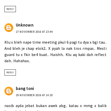
REPLY
Unknown
27 NOVEMBER 2016 AT 23:44
Klu x bleh nape time meeting pkul 6 pagi tu dya x bgi tau..
And bleh je ckap elok2.. X pyah la nak tros rmpas.. Mesti
guard tu x fkir be4 buat.. Haishh.. Klu aq kaki dah reflect
dah.. Hahahax..
REPLY
bang toni
29 NOVEMBER 2016 AT 14:20
nasib ayda jebat bukan awek abg.. kalau x mmg x balik