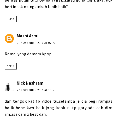
pentas pulak tu...now dah viral...kalau guna logik akal utk
bertindak mungkinkah lebih baik?
REPLY
Mazni Azmi
27 NOVEMBER 2016 AT 07:23
Ramai yang demam kpop
REPLY
Nick Nashram
27 NOVEMBER 2016 AT 13:58
dah tengok kat fb vidoe tu..selamba je dia pegi rampas
balik..hehe..kwn baik jong kook ni..tp gary xde dah dlm
rm..rsa cam x best dah.