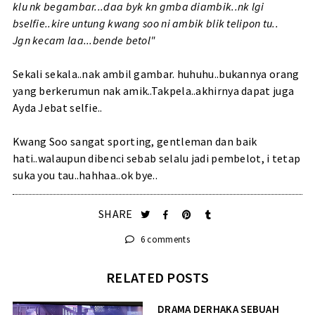
klu nk begambar...daa byk kn gmba diambik..nk lgi
bselfie..kire untung kwang soo ni ambik blik telipon tu..
Jgn kecam laa...bende betol"
Sekali sekala..nak ambil gambar. huhuhu..bukannya orang
yang berkerumun nak amik..Takpela..akhirnya dapat juga
Ayda Jebat selfie..
Kwang Soo sangat sporting, gentleman dan baik
hati..walaupun dibenci sebab selalu jadi pembelot, i tetap
suka you tau..hahhaa..ok bye..
SHARE
6 comments
RELATED POSTS
DRAMA DERHAKA SEBUAH