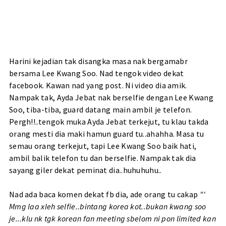
Harini kejadian tak disangka masa nak bergamabr
bersama Lee Kwang Soo. Nad tengok video dekat
facebook. Kawan nad yang post. Ni video dia amik.
Nampak tak, Ayda Jebat nak berselfie dengan Lee Kwang
Soo, tiba-tiba, guard datang main ambil je telefon.
Pergh!!..tengok muka Ayda Jebat terkejut, tu klau takda
orang mesti dia maki hamun guard tu..ahahha. Masa tu
semau orang terkejut, tapi Lee Kwang Soo baik hati,
ambil balik telefon tu dan berselfie. Nampak tak dia
sayang giler dekat peminat dia..huhuhuhu..
Nad ada baca komen dekat fb dia, ade orang tu cakap
"'
Mmg laa xleh selfie..bintang korea kot..bukan kwang soo
je...klu nk tgk korean fan meeting sbelom ni pon limited kan