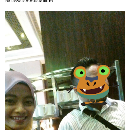
hai assalammualaikum