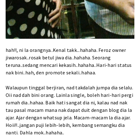
hah!!, ni la orangnya..Kenal takk...hahaha. Feroz owner
jiwarosak..rosak betul jiwa dia..hahaha. Seorang
teruna..sedang mencari kekasih..hahaha..Hari-hari status
nak bini..hah, den promote sekali..hahaa.
Walaupun tinggal berjiran, nad takdalah jumpa dia selalu.
Oii nad dah bini orang. Lainla single, boleh hari-hari pergi
rumah dia..hahaa. Baik hati sangat dia ni, kalau nad nak
tau pasal macam mana nak dapat duit dengan blog dia la
ajar. Ajar dengan whatsup jela. Macam-macam la dia ajar.
Hoii!!..jangan puji lebih-lebih, kembang semangku dia
nanti. Dahla mok..hahaha..