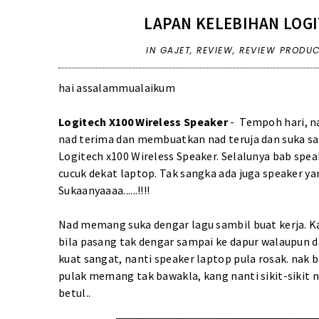
LAPAN KELEBIHAN LOGI
IN
GAJET
,
REVIEW
,
REVIEW PRODU
hai assalammualaikum
Logitech X100 Wireless Speaker
- Tempoh hari, n
nad terima dan membuatkan nad teruja dan suka san
Logitech x100 Wireless Speaker. Selalunya bab spea
cucuk dekat laptop. Tak sangka ada juga speaker y
Sukaanyaaaa......!!!!
Nad memang suka dengar lagu sambil buat kerja. Ka
bila pasang tak dengar sampai ke dapur walaupun d
kuat sangat, nanti speaker laptop pula rosak. na
pulak memang tak bawakla, kang nanti sikit-sikit n
betul..