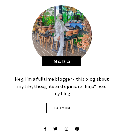
NADIA
Hey, I'm a fulltime blogger - this blog about
my life, thoughts and opinions. EnjoY read
my blog
READ MORE