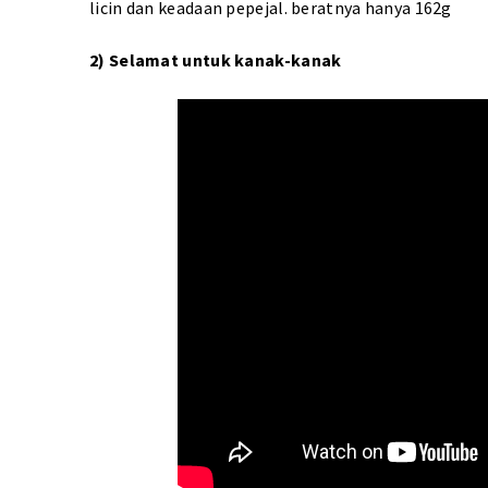
licin dan keadaan pepejal. beratnya hanya 162g
2) Selamat untuk kanak-kanak