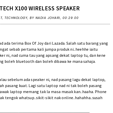
TECH X100 WIRELESS SPEAKER
CT
,
TECHNOLOGY
,
BY NADIA JOHARI,
00:29:00
ad ada terima
Box Of Joy dari Lazada
. Salah satu barang yang
gat sebab pertama kali jumpa produk ni..heehhe iaitu
ker ni, nad cuma tau yang apsang dekat laptop tu, dan kene
ang boleh bluetooth dan boleh dibawa ke mana sahaja.
lau sebelum ada speaker ni, nad pasang lagu dekat laptop,
ah pasang kuat. Lagi satu laptop nad ni tak boleh pasang
k bawak laptop memang tak la masa masak kan..haaha. Phone
ak tengok whatsup..sikit-sikit nak online..hahahha..susah