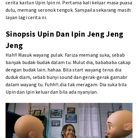
cerita kartun Upin Ipin ni. Pertama kali keluar masa puasa
dulu, memang seronok tengok. Sampaila sekarang masih
layan lagi cerita ni.
Sinopsis Upin Dan Ipin Jeng Jeng
Jeng
Hah!! Masuk wayang pulak. Fariza memang suka, sebab
banyak budak-budak dalam tu. Mulut dia, babababa cakap
dengan budak lain..hahaa. Bila start wayang terus dia
duduk diam, sebab bunyi sound dan gerak-gerak gamabr
dalam wayang tu. Fuhh!!..dia tak meragam. Dia suka bila
Upin dan Ipin keluar dan bila ada nyanyian.