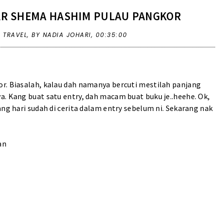
AR SHEMA HASHIM PULAU PANGKOR
,
TRAVEL
,
BY NADIA JOHARI,
00:35:00
r. Biasalah, kalau dah namanya bercuti mestilah panjang
a. Kang buat satu entry, dah macam buat buku je..heehe. Ok,
ang hari sudah di cerita dalam entry sebelum ni. Sekarang nak
an