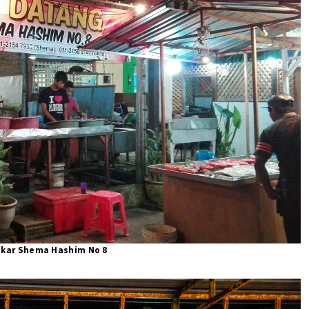
akar Shema Hashim No 8