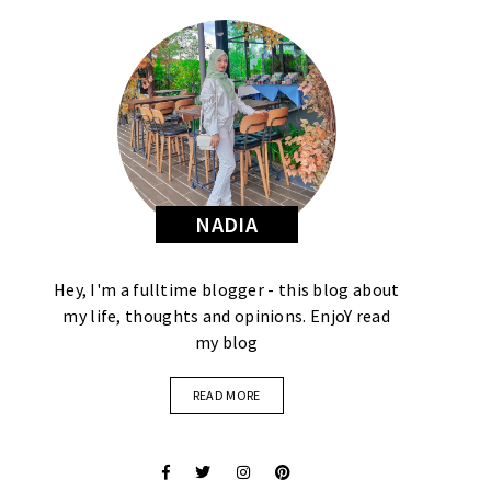
NADIA
Hey, I'm a fulltime blogger - this blog about
my life, thoughts and opinions. EnjoY read
my blog
READ MORE