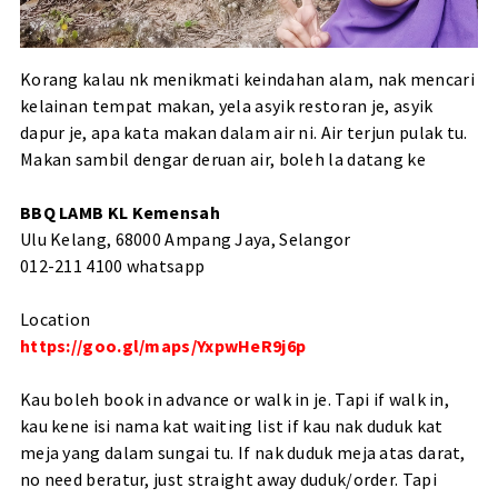
Korang kalau nk menikmati keindahan alam, nak mencari
kelainan tempat makan, yela asyik restoran je, asyik
dapur je, apa kata makan dalam air ni. Air terjun pulak tu.
Makan sambil dengar deruan air, boleh la datang ke
BBQ LAMB KL Kemensah
Ulu Kelang, 68000 Ampang Jaya, Selangor
012-211 4100 whatsapp
Location
https://goo.gl/maps/YxpwHeR9j6p
Kau boleh book in advance or walk in je. Tapi if walk in,
kau kene isi nama kat waiting list if kau nak duduk kat
meja yang dalam sungai tu. If nak duduk meja atas darat,
no need beratur, just straight away duduk/order. Tapi