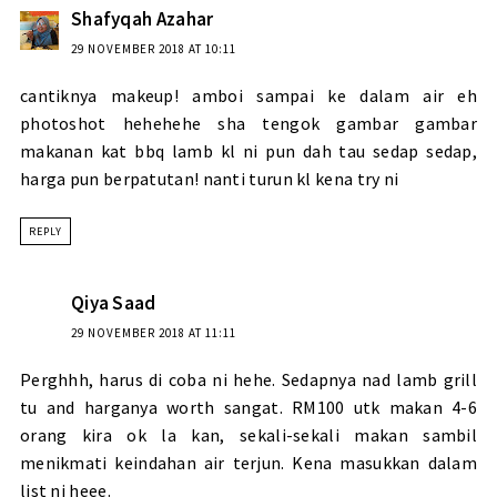
Shafyqah Azahar
29 NOVEMBER 2018 AT 10:11
cantiknya makeup! amboi sampai ke dalam air eh
photoshot hehehehe sha tengok gambar gambar
makanan kat bbq lamb kl ni pun dah tau sedap sedap,
harga pun berpatutan! nanti turun kl kena try ni
REPLY
Qiya Saad
29 NOVEMBER 2018 AT 11:11
Perghhh, harus di coba ni hehe. Sedapnya nad lamb grill
tu and harganya worth sangat. RM100 utk makan 4-6
orang kira ok la kan, sekali-sekali makan sambil
menikmati keindahan air terjun. Kena masukkan dalam
list ni heee.