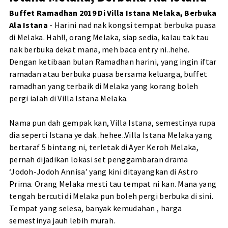
Buffet Ramadhan 2019 Di Villa Istana Melaka, Berbuka
Ala Istana
- Harini nad nak kongsi tempat berbuka puasa
di Melaka. Hah!!, orang Melaka, siap sedia, kalau tak tau
nak berbuka dekat mana, meh baca entry ni..hehe.
Dengan ketibaan bulan Ramadhan harini, yang ingin iftar
ramadan atau berbuka puasa bersama keluarga, buffet
ramadhan yang terbaik di Melaka yang korang boleh
pergi ialah di Villa Istana Melaka.
Nama pun dah gempak kan, Villa Istana, semestinya rupa
dia seperti Istana ye dak..hehee..Villa Istana Melaka yang
bertaraf 5 bintang ni, terletak di Ayer Keroh Melaka,
pernah dijadikan lokasi set penggambaran drama
‘Jodoh-Jodoh Annisa’ yang kini ditayangkan di Astro
Prima. Orang Melaka mesti tau tempat ni kan. Mana yang
tengah bercuti di Melaka pun boleh pergi berbuka di sini.
Tempat yang selesa, banyak kemudahan , harga
semestinya jauh lebih murah.