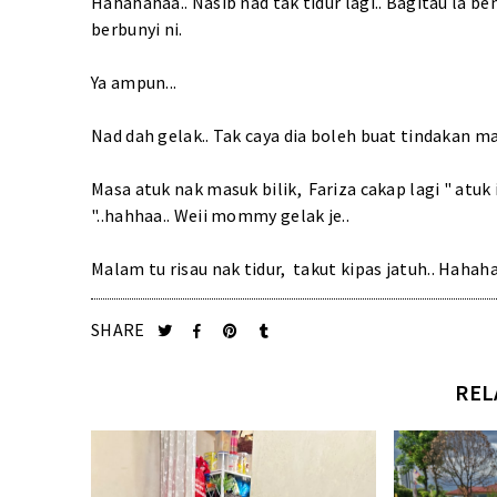
Hahahahaa.. Nasib nad tak tidur lagi.. Bagitau la be
berbunyi ni.
Ya ampun...
Nad dah gelak.. Tak caya dia boleh buat tindakan mac
Masa atuk nak masuk bilik, Fariza cakap lagi " atu
"..hahhaa.. Weii mommy gelak je..
Malam tu risau nak tidur, takut kipas jatuh.. Hahaha.
SHARE
REL