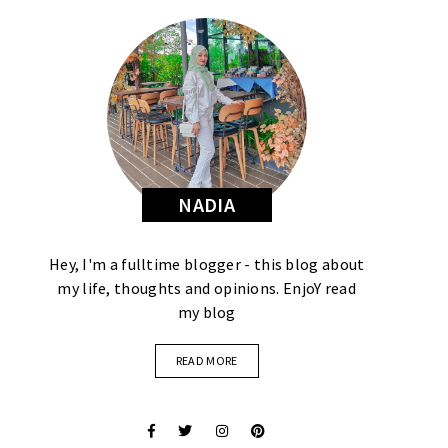
NADIA
Hey, I'm a fulltime blogger - this blog about
my life, thoughts and opinions. EnjoY read
my blog
READ MORE