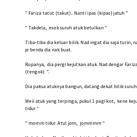
" Fariza tatut (takut).. Nanti ipas (kipas) jatuh "
" Takdela, esok suruh atuk betulkan "
Tiba-tiba dia keluar bilik. Nad ingat dia saja turin,
je benda dia nak buat.
Rupanya, dia pergi kejutkan atuk. Nad dengar Fariza
(tengok) "..
Dia paksa atuknya bangun, datang dekat bilik suruh 
Weii atuk yang terpinga, pukul 1 pagi kot, kene k
tidur "
" momm tidur. Atul jom, jommmm "