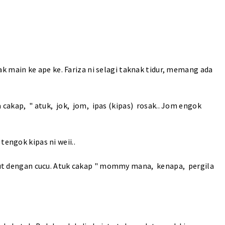
 nak main ke ape ke. Fariza ni selagi taknak tidur, memang ada
 cakap, " atuk, jok, jom, ipas (kipas) rosak.. Jom engok
tengok kipas ni weii..
ejut dengan cucu. Atuk cakap " mommy mana, kenapa, pergila