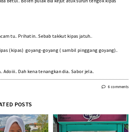
nda betul.. Boleh pulak dia kejut atuk suruh tengok kipas
am tu.. Prihatin.. Sebab takkut kipas jatuh..
k ipas (kipas) goyang-goyang ( sambil pinggang goyang)..
. Adoiii.. Dah kena tenangkan dia.. Sabor jela..
6 comments
ATED POSTS