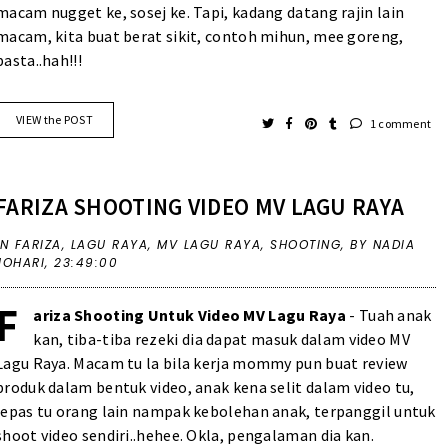
macam nugget ke, sosej ke. Tapi, kadang datang rajin lain
macam, kita buat berat sikit, contoh mihun, mee goreng,
pasta..hah!!!
VIEW the POST
1 comment
FARIZA SHOOTING VIDEO MV LAGU RAYA
IN
FARIZA
,
LAGU RAYA
,
MV LAGU RAYA
,
SHOOTING
,
BY NADIA
JOHARI,
23:49:00
F
ariza Shooting Untuk Video MV Lagu Raya
- Tuah anak
kan, tiba-tiba rezeki dia dapat masuk dalam video MV
Lagu Raya. Macam tu la bila kerja mommy pun buat review
produk dalam bentuk video, anak kena selit dalam video tu,
lepas tu orang lain nampak kebolehan anak, terpanggil untuk
shoot video sendiri..hehee. Okla, pengalaman dia kan.