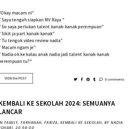
"Okay macam ni"
" Saya tengah siapkan MV Raya "
" So saya perlukan talent kanak-kanak perempuan"
" Sikit ja part kanak-kanak"
" Tu tengok video review nadia"
" Macam ngam je"
" Nadia ok ke kalau anak nadia jadi talent kanak-kanak
perempuan tu?"
VIEW the POST
0 comments
KEMBALI KE SEKOLAH 2024: SEMUANYA
LANCAR
IN
FAMILY
,
FARHANAH
,
FARIZA
,
KEMBALI KE SEKOLAH
,
BY NADIA
JOHARI,
20:59:00