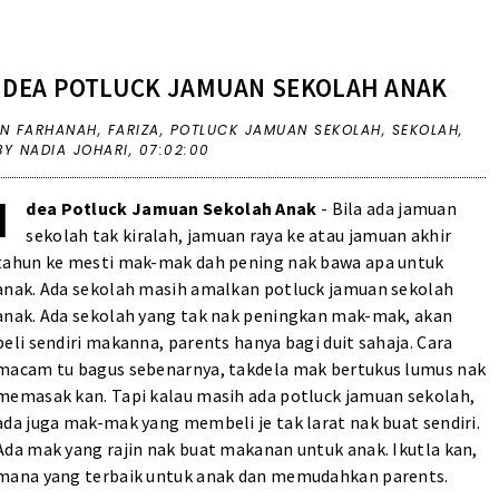
IDEA POTLUCK JAMUAN SEKOLAH ANAK
IN
FARHANAH
,
FARIZA
,
POTLUCK JAMUAN SEKOLAH
,
SEKOLAH
,
BY NADIA JOHARI,
07:02:00
I
dea Potluck Jamuan Sekolah Anak
- Bila ada jamuan
sekolah tak kiralah, jamuan raya ke atau jamuan akhir
tahun ke mesti mak-mak dah pening nak bawa apa untuk
anak. Ada sekolah masih amalkan potluck jamuan sekolah
anak. Ada sekolah yang tak nak peningkan mak-mak, akan
beli sendiri makanna, parents hanya bagi duit sahaja. Cara
macam tu bagus sebenarnya, takdela mak bertukus lumus nak
memasak kan. Tapi kalau masih ada potluck jamuan sekolah,
ada juga mak-mak yang membeli je tak larat nak buat sendiri.
Ada mak yang rajin nak buat makanan untuk anak. Ikutla kan,
mana yang terbaik untuk anak dan memudahkan parents.