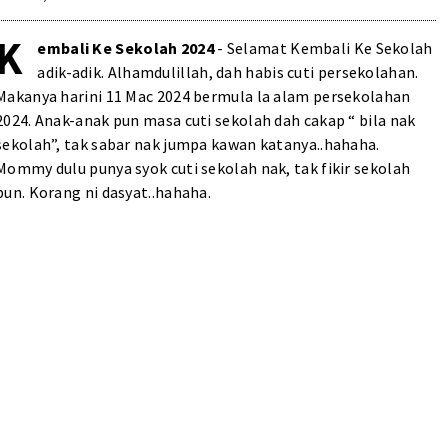
K
embali Ke Sekolah 2024
- Selamat Kembali Ke Sekolah
adik-adik. Alhamdulillah, dah habis cuti persekolahan.
Makanya harini 11 Mac 2024 bermula la alam persekolahan
2024. Anak-anak pun masa cuti sekolah dah cakap “ bila nak
sekolah”, tak sabar nak jumpa kawan katanya..hahaha.
Mommy dulu punya syok cuti sekolah nak, tak fikir sekolah
pun. Korang ni dasyat..hahaha.