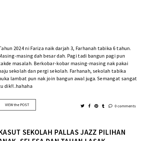
Tahun 2024 ni Fariza naik darjah 3, Farhanah tabika 6 tahun.
Masing-masing dah besar dah. Pagi tadi bangun pagi pun
takde masalah. Berkobar-kobar masing-masing nak pakai
baju sekolah dan pergi sekolah. Farhanah, sekolah tabika
buka lambat pun nak join bangun awal juga. Semangat sangat
tu dik!!..hahaha
VIEW the POST
0 comments
KASUT SEKOLAH PALLAS JAZZ PILIHAN