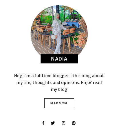
NADIA
Hey, I'm a fulltime blogger - this blog about
my life, thoughts and opinions. EnjoY read
my blog
READ MORE