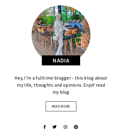
NADIA
Hey, I'm a fulltime blogger - this blog about
my life, thoughts and opinions. EnjoY read
my blog
READ MORE