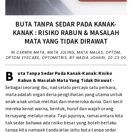
BUTA TANPA SEDAR PADA KANAK-
KANAK : RISIKO RABUN & MASALAH
MATA YANG TIDAK DIRAWAT
IN
CERMIN MATA
,
MATA JULING
,
MATA MALAS
,
OPTOM
,
OPTOM EYECARE
,
OPTOMETRIS
,
BY NADIA JOHARI,
20:23:00
B
uta Tanpa Sedar Pada Kanak-Kanak: Risiko
Rabun & Masalah Mata Yang Tidak Dirawat
-
Sebagai seorang ibu, nad selalu percaya satu perkara,
mata adalah organ deria penglihatan yang utama untuk
anak-anak untuk melihat dan meneroka dunia. Dari kecil
mereka kenal warna, bentuk, huruf dan wajah orang
tersayang melalui mata. Tapi jujurnya, ramai antara kita
tak sedar bahawa ada risiko besar yang boleh berlaku
tanpa kita nampak tanda jelas iaitu buta tanpa sedar.