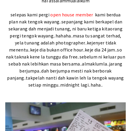
hai assalammualaikum
selepas kami pergi
open house member
kami berdua
plan nak tengok wayang..sepanjang kami berkapel dan
sekarang dah menjadi tunang, ni baru ketiga kitaorang
pergi tengok wayang..hahaha..masa tu sangat terhad,
yela tunang adalah photographer..kejenyer tidak
menentu..keje dia bukan office hour..keje dia 24 jam..so
nak taknak kene la tunggu dia free..sebelum ni keluar pun
sebab nak lebihkan masa bersama..almaklumla..jarang
berjumpa..dah berjumpa mesti nak berborak
panjang..takpelah nanti dah kawin leh la tengok wayang
setiap minggu..midnight lagi..haha..