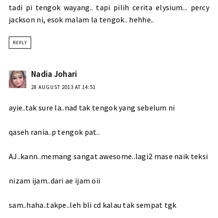
tadi pi tengok wayang.. tapi pilih cerita elysium... percy
jackson ni, esok malam la tengok.. hehhe..
REPLY
Nadia Johari
28 AUGUST 2013 AT 14:51
ayie..tak sure la..nad tak tengok yang sebelum ni
qaseh rania..p tengok pat..
AJ..kann..memang sangat awesome..lagi2 mase naik teksi
nizam ijam..dari ae ijam oii
sam..haha..takpe..leh bli cd kalau tak sempat tgk