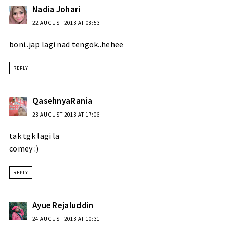
Nadia Johari
22 AUGUST 2013 AT 08:53
boni..jap lagi nad tengok..hehee
REPLY
QasehnyaRania
23 AUGUST 2013 AT 17:06
tak tgk lagi la
comey :)
REPLY
Ayue Rejaluddin
24 AUGUST 2013 AT 10:31