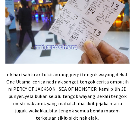
ok hari sabtu aritu kitaorang pergi tengok wayang dekat
One Utama..cerita nad nak sangat tengok cerita omputih
ni PERCY OF JACKSON : SEA OF MONSTER..kami pilih 3D
punyer..yela bukan selalu tengok wayang..sekali tengok
mesti nak amik yang mahal..haha..duit jejaka mafia
jugak..wakakka..bila tengok semua benda macam
terkeluar..sikit-sikit nak elak..