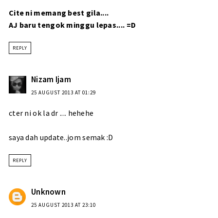
Cite ni memang best gila....
AJ baru tengok minggu lepas.... =D
REPLY
Nizam Ijam
25 AUGUST 2013 AT 01:29
cter ni ok la dr .... hehehe
saya dah update..jom semak :D
REPLY
Unknown
25 AUGUST 2013 AT 23:10