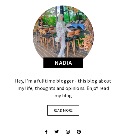
NADIA
Hey, I'm a fulltime blogger - this blog about
my life, thoughts and opinions. EnjoY read
my blog
READ MORE