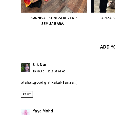
KARNIVAL KONGSI REZEKI :
FARIZA 
SEMUA BARA...
ADD 
Cik Nor
19 MARCH 2018 AT 09:06
alahai..good girl kakak fariza..:)
REPLY
Yaya Mohd