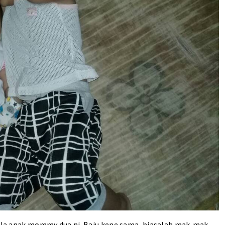
. Ala anak mommy dua ni. Baju kene sama, biasalah mak-mak