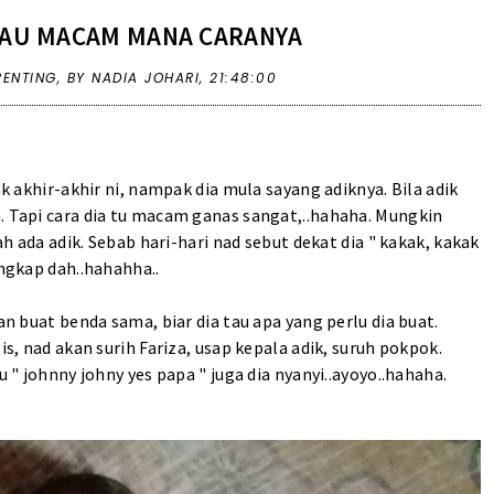
 TAU MACAM MANA CARANYA
RENTING
,
BY NADIA JOHARI,
21:48:00
ak akhir-akhir ni, nampak dia mula sayang adiknya. Bila adik
. Tapi cara dia tu macam ganas sangat,..hahaha. Mungkin
ah ada adik. Sebab hari-hari nad sebut dekat dia " kakak, kakak
angkap dah..hahahha..
an buat benda sama, biar dia tau apa yang perlu dia buat.
is, nad akan surih Fariza, usap kepala adik, suruh pokpok.
u " johnny johny yes papa " juga dia nyanyi..ayoyo..hahaha.