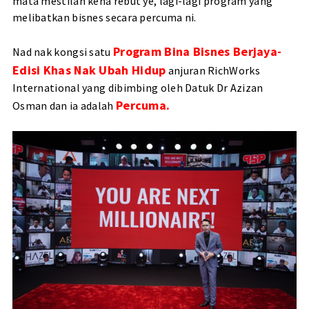
mata mestilah kena rebut ye, lagi-lagi program yang
melibatkan bisnes secara percuma ni.
Program Bina Bisnes Berjaya-
Nad nak kongsi satu
Edisi Khas Nak Ubah Hidup
anjuran RichWorks
International yang dibimbing oleh Datuk Dr Azizan
Percuma.
Osman dan ia adalah