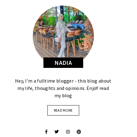
NADIA
Hey, I'm a fulltime blogger - this blog about
my life, thoughts and opinions. EnjoY read
my blog
READ MORE