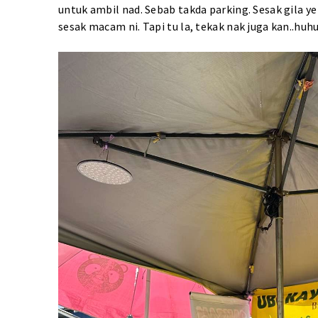
untuk ambil nad. Sebab takda parking. Sesak gila y
sesak macam ni. Tapi tu la, tekak nak juga kan..huhu