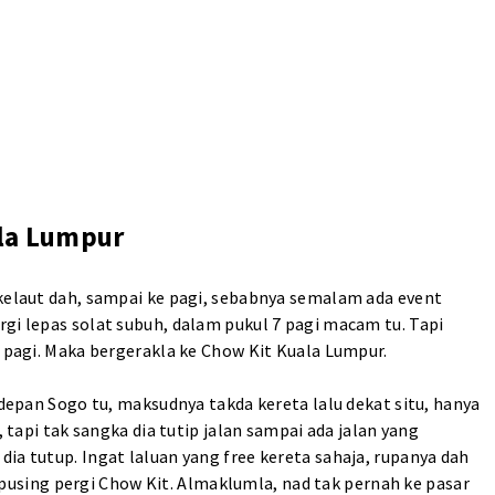
ala Lumpur
 kelaut dah, sampai ke pagi, sebabnya semalam ada event
gi lepas solat subuh, dalam pukul 7 pagi macam tu. Tapi
0 pagi. Maka bergerakla ke Chow Kit Kuala Lumpur.
 depan Sogo tu, maksudnya takda kereta lalu dekat situ, hanya
, tapi tak sangka dia tutip jalan sampai ada jalan yang
ia tutup. Ingat laluan yang free kereta sahaja, rupanya dah
ak pusing pergi Chow Kit. Almaklumla, nad tak pernah ke pasar