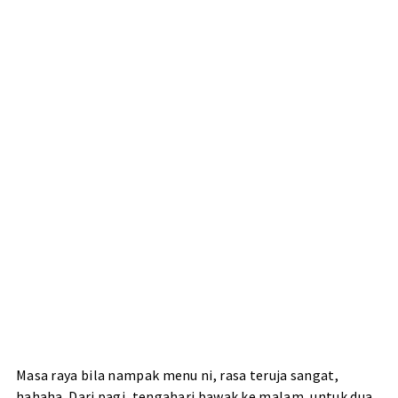
Masa raya bila nampak menu ni, rasa teruja sangat,
hahaha. Dari pagi, tengahari bawak ke malam, untuk dua