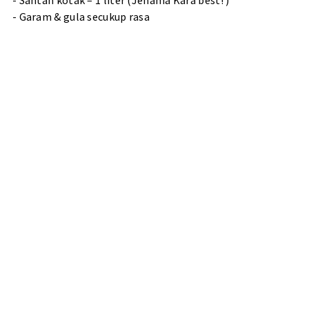
- Santan kotak – 1 liter (Jenama Kara best! )
- Garam & gula secukup rasa