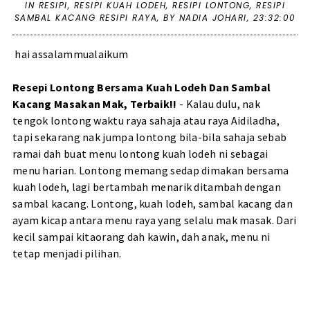
IN
RESIPI
,
RESIPI KUAH LODEH
,
RESIPI LONTONG
,
RESIPI
SAMBAL KACANG RESIPI RAYA
,
BY NADIA JOHARI,
23:32:00
hai assalammualaikum
Resepi Lontong Bersama Kuah Lodeh Dan Sambal
Kacang Masakan Mak, Terbaik!!
- Kalau dulu, nak
tengok lontong waktu raya sahaja atau raya Aidiladha,
tapi sekarang nak jumpa lontong bila-bila sahaja sebab
ramai dah buat menu lontong kuah lodeh ni sebagai
menu harian. Lontong memang sedap dimakan bersama
kuah lodeh, lagi bertambah menarik ditambah dengan
sambal kacang. Lontong, kuah lodeh, sambal kacang dan
ayam kicap antara menu raya yang selalu mak masak. Dari
kecil sampai kitaorang dah kawin, dah anak, menu ni
tetap menjadi pilihan.