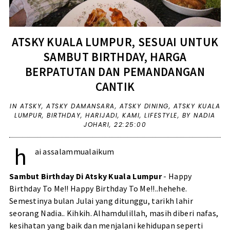
ATSKY KUALA LUMPUR, SESUAI UNTUK
SAMBUT BIRTHDAY, HARGA
BERPATUTAN DAN PEMANDANGAN
CANTIK
IN
ATSKY
,
ATSKY DAMANSARA
,
ATSKY DINING
,
ATSKY KUALA
LUMPUR
,
BIRTHDAY
,
HARIJADI
,
KAMI
,
LIFESTYLE
,
BY NADIA
JOHARI,
22:25:00
h
ai assalammualaikum
Sambut Birthday Di Atsky Kuala Lumpur
- Happy
Birthday To Me!! Happy Birthday To Me!!..hehehe.
Semestinya bulan Julai yang ditunggu, tarikh lahir
seorang Nadia.. Kihkih. Alhamdulillah, masih diberi nafas,
kesihatan yang baik dan menjalani kehidupan seperti