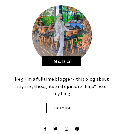
NADIA
Hey, I'm a fulltime blogger - this blog about
my life, thoughts and opinions. EnjoY read
my blog
READ MORE