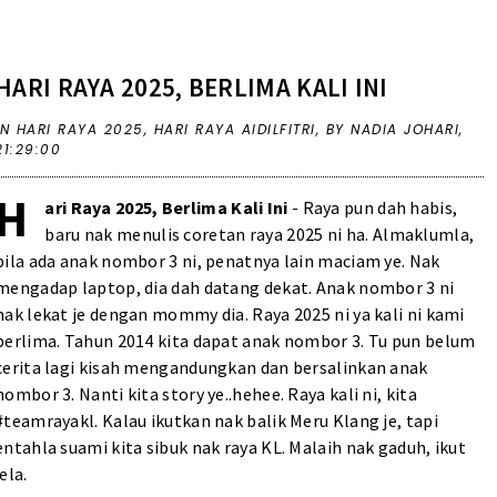
HARI RAYA 2025, BERLIMA KALI INI
IN
HARI RAYA 2025
,
HARI RAYA AIDILFITRI
,
BY NADIA JOHARI,
21:29:00
H
ari Raya 2025, Berlima Kali Ini
- Raya pun dah habis,
baru nak menulis coretan raya 2025 ni ha. Almaklumla,
bila ada anak nombor 3 ni, penatnya lain maciam ye. Nak
mengadap laptop, dia dah datang dekat. Anak nombor 3 ni
nak lekat je dengan mommy dia. Raya 2025 ni ya kali ni kami
berlima. Tahun 2014 kita dapat anak nombor 3. Tu pun belum
cerita lagi kisah mengandungkan dan bersalinkan anak
nombor 3. Nanti kita story ye..hehee. Raya kali ni, kita
#teamrayakl. Kalau ikutkan nak balik Meru Klang je, tapi
entahla suami kita sibuk nak raya KL. Malaih nak gaduh, ikut
jela.