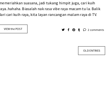
memeriahkan suasana, jadi tukang himpit juga, cari kuih
raya..hahaha. Biasalah nak rasa vibe raya macam tu la. Balik
dari cari kuih raya, kita layan rancangan malam raya di TV.
VIEW the POST
2 comments
OLD ENTRIES