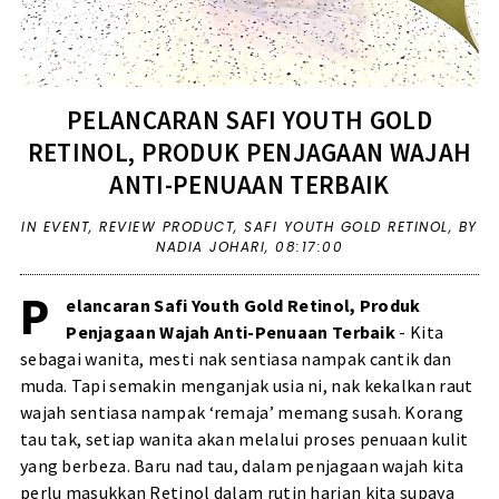
PELANCARAN SAFI YOUTH GOLD
RETINOL, PRODUK PENJAGAAN WAJAH
ANTI-PENUAAN TERBAIK
IN
EVENT
,
REVIEW PRODUCT
,
SAFI YOUTH GOLD RETINOL
,
BY
NADIA JOHARI,
08:17:00
P
elancaran Safi Youth Gold Retinol, Produk
Penjagaan Wajah Anti-Penuaan Terbaik
- Kita
sebagai wanita, mesti nak sentiasa nampak cantik dan
muda. Tapi semakin menganjak usia ni, nak kekalkan raut
wajah sentiasa nampak ‘remaja’ memang susah. Korang
tau tak, setiap wanita akan melalui proses penuaan kulit
yang berbeza. Baru nad tau, dalam penjagaan wajah kita
perlu masukkan Retinol dalam rutin harian kita supaya