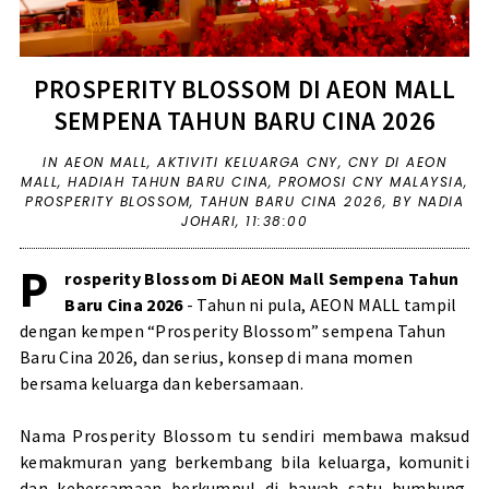
PROSPERITY BLOSSOM DI AEON MALL
SEMPENA TAHUN BARU CINA 2026
IN
AEON MALL
,
AKTIVITI KELUARGA CNY
,
CNY DI AEON
MALL
,
HADIAH TAHUN BARU CINA
,
PROMOSI CNY MALAYSIA
,
PROSPERITY BLOSSOM
,
TAHUN BARU CINA 2026
,
BY NADIA
JOHARI,
11:38:00
P
rosperity Blossom Di AEON Mall Sempena Tahun
Baru Cina 2026
- Tahun ni pula, AEON MALL tampil
dengan kempen “Prosperity Blossom” sempena Tahun
Baru Cina 2026, dan serius, konsep di mana momen
bersama keluarga dan kebersamaan.
Nama Prosperity Blossom tu sendiri membawa maksud
kemakmuran yang berkembang bila keluarga, komuniti
dan kebersamaan berkumpul di bawah satu bumbung.