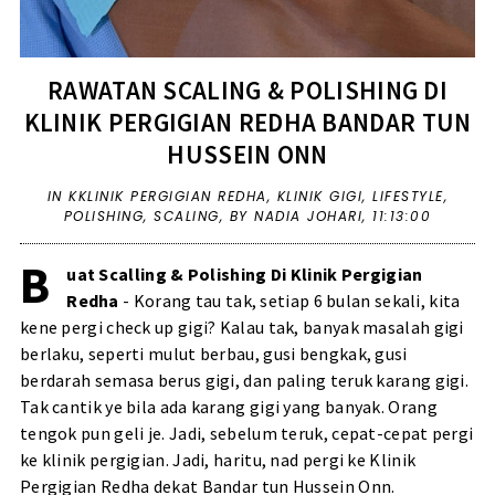
RAWATAN SCALING & POLISHING DI
KLINIK PERGIGIAN REDHA BANDAR TUN
HUSSEIN ONN
IN
KKLINIK PERGIGIAN REDHA
,
KLINIK GIGI
,
LIFESTYLE
,
POLISHING
,
SCALING
,
BY NADIA JOHARI,
11:13:00
B
uat Scalling & Polishing Di Klinik Pergigian
Redha
- Korang tau tak, setiap 6 bulan sekali, kita
kene pergi check up gigi? Kalau tak, banyak masalah gigi
berlaku, seperti mulut berbau, gusi bengkak, gusi
berdarah semasa berus gigi, dan paling teruk karang gigi.
Tak cantik ye bila ada karang gigi yang banyak. Orang
tengok pun geli je. Jadi, sebelum teruk, cepat-cepat pergi
ke klinik pergigian. Jadi, haritu, nad pergi ke Klinik
Pergigian Redha dekat Bandar tun Hussein Onn.