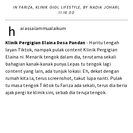
IN
FARIZA
,
KLINIK GIGI
,
LIFESTYLE
,
BY NADIA JOHARI,
11:16:00
h
ai assalammualaikum
Klinik Pergigian Elaina Desa Pandan
- Haritu tengah
layan Tiktok, nampak pulak content Klinik Pergigian
Elaina ni. Menarik tengok dalam dia, terutama sekali
bahagian kanak-kanak punya.Lepas tu tengok lagi
content yang lain, ada tunjuk lokasi. Eh, dekat dengan
rumah kita la, terus screenshot, takut lupa nanti. Pulak
tu masa tengok Tiktok tu Fariza ada sekali, terus dia beria
ajak pergi ke klinik sini, sebab dia teruja tengok.