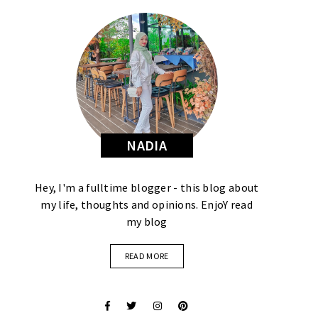
NADIA
Hey, I'm a fulltime blogger - this blog about
my life, thoughts and opinions. EnjoY read
my blog
READ MORE