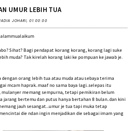
AN UMUR LEBIH TUA
NADIA JOHARI,
01:00:00
ssalammualaikum
abo? Sihat? Bagi pendapat korang korang, korang lagi suke
ebih muda? Tak kirelah korang laki ke pompuan ke jawab je.
"
ta dengan orang lebih tua atau muda atau sebaya terima
ngai mcam haprak..maaf no sama baya lagi..selepas itu
ua, mulanyer memang sempurna, tetapi pemikiran belum
 jarang bertemu dan putus hanya bertahan 8 bulan..dan kini
memang jauh sesangat...umur je tua tapi muka tetap
encintai die ndan ingin menjadikan die sebagai imam yang