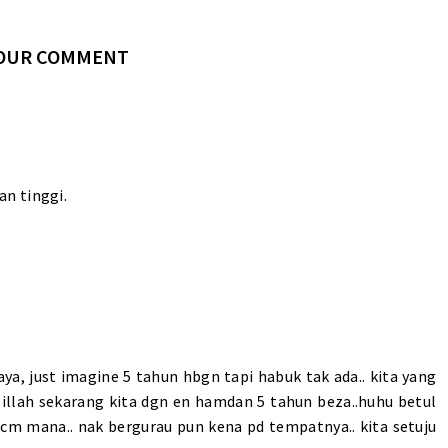
YOUR COMMENT
n tinggi.
aya, just imagine 5 tahun hbgn tapi habuk tak ada.. kita yang
ulillah sekarang kita dgn en hamdan 5 tahun beza..huhu betul
cm mana.. nak bergurau pun kena pd tempatnya.. kita setuju