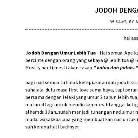
JODOH DENG
IN
KAMI
,
BY 
hai a
Jodoh Dengan Umur Lebih Tua
- Hai semua. Ape k
bercinte dengan orang yang sebaya @ lebih tua @ l
Mostly nanti mesti akan cakap
" kalau dah jodoh..
bagi nad semua tu tolak ketepi..kalau dah jodoh ki
sahajala..dulu masa first love sama baya, tapi pera
bersama dengan lelaki yang umur 2 tahun lebih t
matured lagi untuk mendirikan rumahtangga..ketiga
alhamdulillah..sudah menjadi tunangan nad..umur 
muda..wakakkaa..apa yang membuatkan nad untuk m
sah kerana hati budinyer..