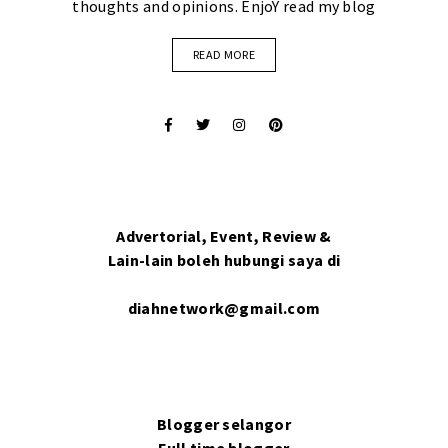
thoughts and opinions. EnjoY read my blog
READ MORE
Advertorial, Event, Review &
Lain-lain boleh hubungi saya di
diahnetwork@gmail.com
Blogger selangor
Full time blogger