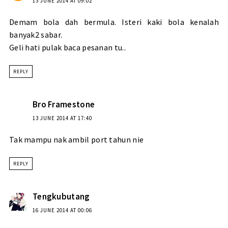
13 JUNE 2014 AT 09:02
Demam bola dah bermula. Isteri kaki bola kenalah
banyak2 sabar.
Geli hati pulak baca pesanan tu..
REPLY
Bro Framestone
13 JUNE 2014 AT 17:40
Tak mampu nak ambil port tahun nie
REPLY
Tengkubutang
16 JUNE 2014 AT 00:06