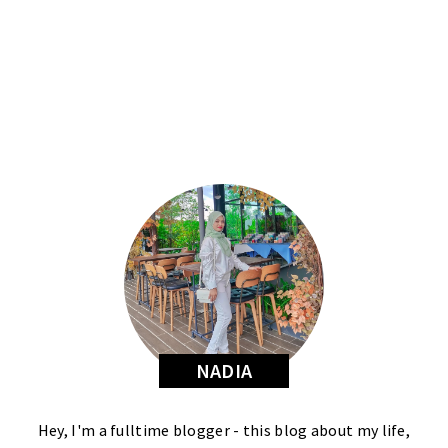
NADIA
Hey, I'm a fulltime blogger - this blog about my life,