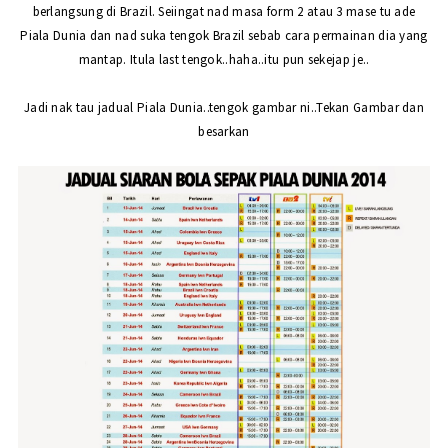
berlangsung di Brazil. Seiingat nad masa form 2 atau 3 mase tu ade
Piala Dunia dan nad suka tengok Brazil sebab cara permainan dia yang
mantap. Itula last tengok..haha..itu pun sekejap je..
Jadi nak tau jadual Piala Dunia..tengok gambar ni..Tekan Gambar dan
besarkan