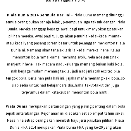
hai assalammualaikum
Piala Dunia 2014 Bermula Hari Ini
- Piala Duna memang ditunggu
semua orang bukan sahaja lelaki, perempuan juga taksub dengan Piala
Dunia. Mereka sanggup berjaga awal pagi untuk menyokong pasukan
pilihan mereka. Awal pagi tu juga akan penuhla kedai-kedai mamak,
atau kedai yang pasang screen besar untuk pelanggan menonton Piala
Dunia ni. Memang akan terlajak laris la kedai mereka..hehe..Kalau
menonton bola ramai-ramai memang syok,..yela ade geng nak
menjerit..hhehe.. Tak macam nad, keluarga memang bukan kaki bola,
nak berjaga malam memang tak la, jadi nad jenis tak excited bila
tengok bola. Berlainan pula kali ini, jejaka mafia memang kaki bola..so
siap sedia untuk nad belajar cara dia..haha..takut-takut den juga
terjerumus dalam ketaksuban menonton bola nanti..
Piala Dunia
merupakan pertandingan yang paling penting dalam bola
sepak antarabangsa. Kejohanan ini diadakan setiap empat tahun sekali.
Masa ni la setiap orang akan membeli baju jersi pasukan pilihan. Piala
Dunia FIFA 2014 merupakan Piala Dunia FIFA yang ke-20 yang akan