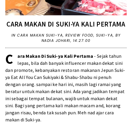
CARA MAKAN DI SUKI-YA KALI PERTAMA
IN
CARA MAKAN SUKI-YA
,
REVIEW FOOD
,
SUKI-YA
,
BY
NADIA JOHARI,
14:27:00
C
ara Makan Di Suki-ya Kali Pertama
- Sejak tahun
lepas, bila dah banyak influencer makan dekat sini
dan promote, kebanyakan restoran makanan Jepun Suki-
ya Eat All You Can Sukiyaki & Shabu-Shabu ni penuh
dengan orang. sampai ke hari ini, masih lagi ramai yang
beratur untuk makan dekat sini. Ada yang jadikan tempat
ini sebagai tempat bulanan, wajib untuk makan dekat
sini. Bagi yang pertama kali makan macam and, korang
jangan risau, benda tak susah pun. Meh nad ajar cara
makan di Suki-ya.