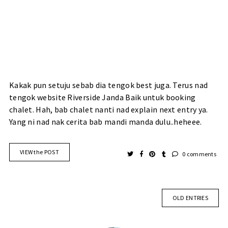
Kakak pun setuju sebab dia tengok best juga. Terus nad
tengok website Riverside Janda Baik untuk booking
chalet. Hah, bab chalet nanti nad explain next entry ya.
Yang ni nad nak cerita bab mandi manda dulu..heheee.
VIEW the POST
0 comments
OLD ENTRIES