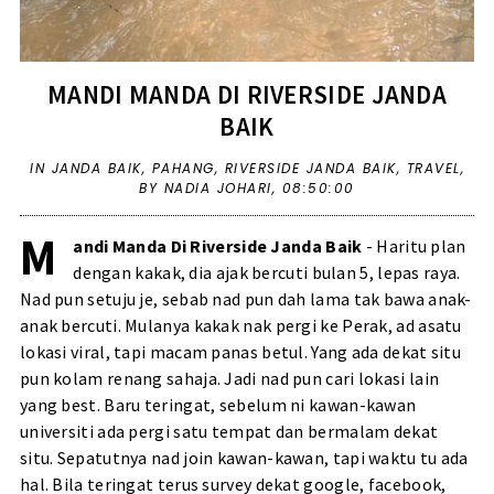
MANDI MANDA DI RIVERSIDE JANDA
BAIK
IN
JANDA BAIK
,
PAHANG
,
RIVERSIDE JANDA BAIK
,
TRAVEL
,
BY NADIA JOHARI,
08:50:00
M
andi Manda Di Riverside Janda Baik
- Haritu plan
dengan kakak, dia ajak bercuti bulan 5, lepas raya.
Nad pun setuju je, sebab nad pun dah lama tak bawa anak-
anak bercuti. Mulanya kakak nak pergi ke Perak, ad asatu
lokasi viral, tapi macam panas betul. Yang ada dekat situ
pun kolam renang sahaja. Jadi nad pun cari lokasi lain
yang best. Baru teringat, sebelum ni kawan-kawan
universiti ada pergi satu tempat dan bermalam dekat
situ. Sepatutnya nad join kawan-kawan, tapi waktu tu ada
hal. Bila teringat terus survey dekat google, facebook,