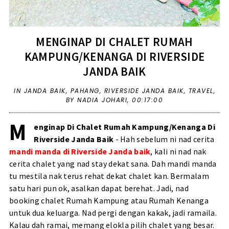
MENGINAP DI CHALET RUMAH
KAMPUNG/KENANGA DI RIVERSIDE
JANDA BAIK
IN
JANDA BAIK
,
PAHANG
,
RIVERSIDE JANDA BAIK
,
TRAVEL
,
BY NADIA JOHARI,
00:17:00
M
enginap Di Chalet Rumah Kampung/Kenanga Di
Riverside Janda Baik
- Hah sebelum ni nad cerita
mandi manda di Riverside Janda baik
, kali ni nad nak
cerita chalet yang nad stay dekat sana. Dah mandi manda
tu mestila nak terus rehat dekat chalet kan. Bermalam
satu hari pun ok, asalkan dapat berehat. Jadi, nad
booking chalet Rumah Kampung atau Rumah Kenanga
untuk dua keluarga. Nad pergi dengan kakak, jadi ramaila.
Kalau dah ramai, memang elokla pilih chalet yang besar.