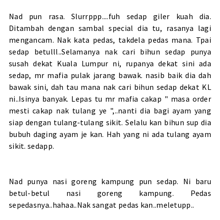
Nad pun rasa. Slurrppp....fuh sedap giler kuah dia.
Ditambah dengan sambal special dia tu, rasanya lagi
mengancam. Nak kata pedas, takdela pedas mana. Tpai
sedap betulll..Selamanya nak cari bihun sedap punya
susah dekat Kuala Lumpur ni, rupanya dekat sini ada
sedap, mr mafia pulak jarang bawak. nasib baik dia dah
bawak sini, dah tau mana nak cari bihun sedap dekat KL
ni..Isinya banyak. Lepas tu mr mafia cakap " masa order
mesti cakap nak tulang ye ",..nanti dia bagi ayam yang
siap dengan tulang-tulang sikit. Selalu kan bihun sup dia
bubuh daging ayam je kan. Hah yang ni ada tulang ayam
sikit. sedapp.
Nad punya nasi goreng kampung pun sedap. Ni baru
betul-betul nasi goreng kampung. Pedas
sepedasnya..hahaa..Nak sangat pedas kan..meletupp..