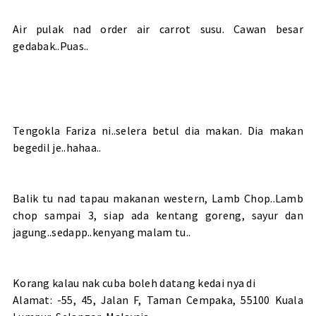
Air pulak nad order air carrot susu. Cawan besar
gedabak..Puas..
Tengokla Fariza ni..selera betul dia makan. Dia makan
begedil je..hahaa..
Balik tu nad tapau makanan western, Lamb Chop..Lamb
chop sampai 3, siap ada kentang goreng, sayur dan
jagung..sedapp..kenyang malam tu..
Korang kalau nak cuba boleh datang kedai nya di
Alamat: -55, 45, Jalan F, Taman Cempaka, 55100 Kuala