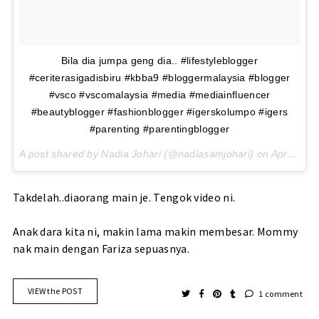
Bila dia jumpa geng dia.. #lifestyleblogger
#ceriterasigadisbiru #kbba9 #bloggermalaysia #blogger
#vsco #vscomalaysia #media #mediainfluencer
#beautyblogger #fashionblogger #igerskolumpo #igers
#parenting #parentingblogger
A post shared by Nadia Johari (@nadiasamjohari) on
Apr 21, 2017 at 11:41am PDT
Takdelah..diaorang main je. Tengok video ni.
Anak dara kita ni, makin lama makin membesar. Mommy
nak main dengan Fariza sepuasnya.
VIEW the POST
1 comment