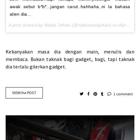
awak sebut b*b*...jangan carut..hahhaha..ni la bahasa
alien dia...
A post shared by Nadia Johari (@nadiasamjohari) on
Apr 29, 2017 at 3:57am PDT
Kebanyakan masa dia dengan main, menulis dan
membaca. Bukan taknak bagi gadget, bagi, tapi taknak
dia terlalu gilerkan gadget.
VIEW the POST
1 comment