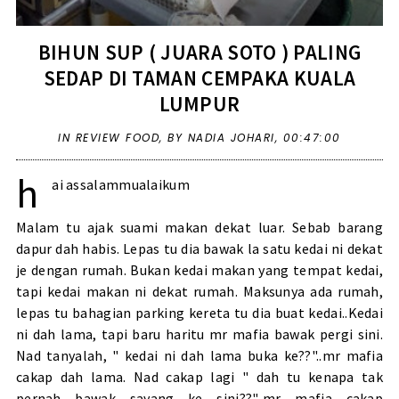
BIHUN SUP ( JUARA SOTO ) PALING
SEDAP DI TAMAN CEMPAKA KUALA
LUMPUR
IN
REVIEW FOOD
,
BY NADIA JOHARI,
00:47:00
h
ai assalammualaikum
Malam tu ajak suami makan dekat luar. Sebab barang
dapur dah habis. Lepas tu dia bawak la satu kedai ni dekat
je dengan rumah. Bukan kedai makan yang tempat kedai,
tapi kedai makan ni dekat rumah. Maksunya ada rumah,
lepas tu bahagian parking kereta tu dia buat kedai..Kedai
ni dah lama, tapi baru haritu mr mafia bawak pergi sini.
Nad tanyalah, " kedai ni dah lama buka ke??"..mr mafia
cakap dah lama. Nad cakap lagi " dah tu kenapa tak
pernah bawak sayang ke sini??"..mr mafia cakap