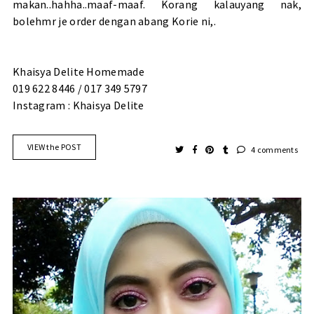
makan..hahha..maaf-maaf. Korang kalauyang nak,
bolehmr je order dengan abang Korie ni,.
Khaisya Delite Homemade
019 622 8446 / 017 349 5797
Instagram : Khaisya Delite
VIEW the POST
4 comments