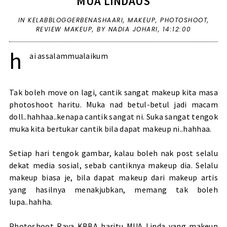
MUA LINDAUS
IN
KELABBLOGGERBENASHAARI
,
MAKEUP
,
PHOTOSHOOT
,
REVIEW MAKEUP
,
BY NADIA JOHARI,
14:12:00
h
ai assalammualaikum
Tak boleh move on lagi, cantik sangat makeup kita masa
photoshoot haritu. Muka nad betul-betul jadi macam
doll..hahhaa..kenapa cantik sangat ni. Suka sangat tengok
muka kita bertukar cantik bila dapat makeup ni..hahhaa.
Setiap hari tengok gambar, kalau boleh nak post selalu
dekat media sosial, sebab cantiknya makeup dia. Selalu
makeup biasa je, bila dapat makeup dari makeup artis
yang hasilnya menakjubkan, memang tak boleh
lupa..hahha.
Photoshoot Raya KBBA
haritu MUA Linda yang makeup