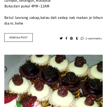
Lumpur, Selangor, Malaysia
Buka dari pukul 4PM–12AM
Betul laorang cakap,kalau dah sedap nak makan je bihun
dia ni..hehe
VIEW the POST
2 comments