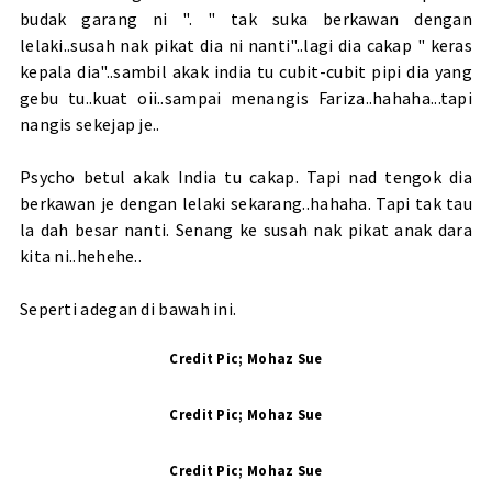
budak garang ni ". " tak suka berkawan dengan
lelaki..susah nak pikat dia ni nanti"..lagi dia cakap " keras
kepala dia"..sambil akak india tu cubit-cubit pipi dia yang
gebu tu..kuat oii..sampai menangis Fariza..hahaha...tapi
nangis sekejap je..
Psycho betul akak India tu cakap. Tapi nad tengok dia
berkawan je dengan lelaki sekarang..hahaha. Tapi tak tau
la dah besar nanti. Senang ke susah nak pikat anak dara
kita ni..hehehe..
Seperti adegan di bawah ini.
Credit Pic; Mohaz Sue
Credit Pic; Mohaz Sue
Credit Pic; Mohaz Sue