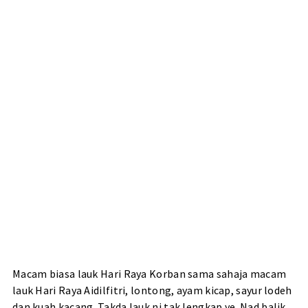
Macam biasa lauk Hari Raya Korban sama sahaja macam
lauk Hari Raya Aidilfitri, lontong, ayam kicap, sayur lodeh
dan kuah kacang. Takda lauk ni tak lengkap ye. Nad balik