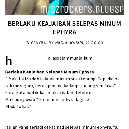
BERLAKU KEAJAIBAN SELEPAS MINUM
EPHYRA
IN
EPHYRA
,
BY NADIA JOHARI,
12:00:00
h
ai assalammualaikum
Berlaku Keajaiban Selepas Minum Ephyra
-
" Mak, fariza dah taknak minum susu tepung. Tapi dia ok,
tak meragam, berak pun ok, kadang-kadang sendawa"..
kata-kata nad dekat mak di dalam telefon.
Mak pun jawab " ko minum ephyra lagi ke".
Nad: " ahak"..
Itulah yang terjadi dekat nad selepas minum ephyra. Ya,