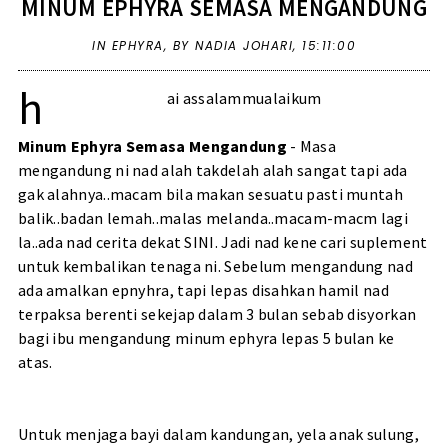
MINUM EPHYRA SEMASA MENGANDUNG
IN
EPHYRA
,
BY NADIA JOHARI,
15:11:00
h
ai assalammualaikum
Minum Ephyra Semasa Mengandung
- Masa
mengandung ni nad alah takdelah alah sangat tapi ada
gak alahnya..macam bila makan sesuatu pasti muntah
balik..badan lemah..malas melanda..macam-macm lagi
la..ada nad cerita dekat
SINI
. Jadi nad kene cari suplement
untuk kembalikan tenaga ni. Sebelum mengandung nad
ada amalkan epnyhra, tapi lepas disahkan hamil nad
terpaksa berenti sekejap dalam 3 bulan sebab disyorkan
bagi ibu mengandung minum ephyra lepas 5 bulan ke
atas.
Untuk menjaga bayi dalam kandungan, yela anak sulung,