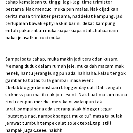
tahap kemalasan tu tinggi lagi-lagi time trimister
pertama. Nak mencuci muka pun malas. Nak dijadikan
cerita masa trimister pertama, nad dekat kampung, jadi
terlupalah bawak ephyra skin bar ni..dekat kampung
entah pakai sabun muka siapa-siapa ntah..haha..main
pakai je asalkan cuci muka..
Sampai satu tahap, muka makin jadi teruk dan kusam.
Memang duduk dalam rumah jele..muka dah macam mak
nenek, hantu jerangkung pun ada..hahhaha..kalau tengok
gambar kat atas tu la gambar masa event
#kelabbloggerbenashaari blogger day out. Dah tengah
sickness pun masih nak join event. Nak buat macam mana
rindu dengan mereka-mereka ni walaupun tak
larat..sampai sana ada seorang akak blogger tegur
"pucatnya nad, nampak sangat muka tu"..masa tu pulak
jerawat tumbuh tempek alat solek tebal..tapi still
nampak jugak..seee..haishh