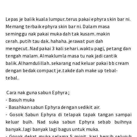
Lepas je balik kuala lumpur..terus pakai ephyra skin bar ni.
Memang terbaik ephyra skin bar ni. Dalam masa
seminggu nak pakai muka dah tak kusam..makin
cerah..putih tau dak..hahaha..jerawat pun dah
mengecut..Nad pakai 3 kali sehari..waktu pagi, petang dan
tengah malam. Almaklumla masa tu nak jadi cantik
balik..Alhamdulillah..sekarang nad keluar pakai bb cream
dengan bedak compact je..takde dah make up tebal-
tebal..
Cara nak guna sabun Ephyra ;
- Basuh muka
- Basahkan sabun Ephyra dengan sedikit air.
- Gosok Sabun Ephyra di telapak tapak tangan sampai
keluar buih. Nad suka sabun Ephyra sebab buihnya
banyak..lagi banyak lagi bagus untuk muka.
- Gosok dekat muka selama 5 minit, kasi bersih seluruh