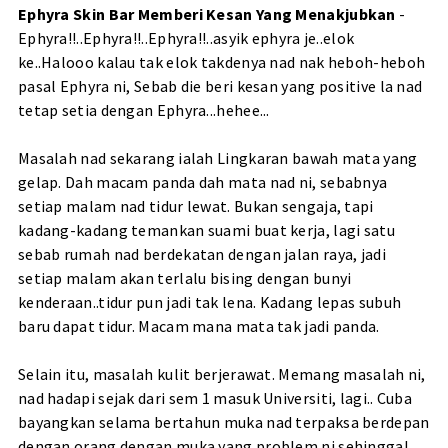
Ephyra Skin Bar Memberi Kesan Yang Menakjubkan
-
Ephyra!!..Ephyra!!..Ephyra!!..asyik ephyra je..elok
ke..Halooo kalau tak elok takdenya nad nak heboh-heboh
pasal Ephyra ni, Sebab die beri kesan yang positive la nad
tetap setia dengan Ephyra...hehee...
Masalah nad sekarang ialah Lingkaran bawah mata yang
gelap. Dah macam panda dah mata nad ni, sebabnya
setiap malam nad tidur lewat. Bukan sengaja, tapi
kadang-kadang temankan suami buat kerja, lagi satu
sebab rumah nad berdekatan dengan jalan raya, jadi
setiap malam akan terlalu bising dengan bunyi
kenderaan..tidur pun jadi tak lena. Kadang lepas subuh
baru dapat tidur. Macam mana mata tak jadi panda.
Selain itu, masalah kulit berjerawat. Memang masalah ni,
nad hadapi sejak dari sem 1 masuk Universiti, lagi.. Cuba
bayangkan selama bertahun muka nad terpaksa berdepan
dengan orang dengan muka yang problem ni sehinggal