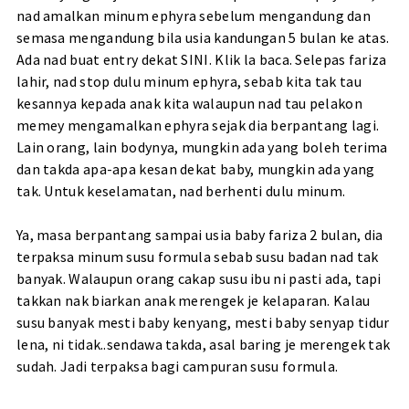
nad amalkan minum ephyra sebelum mengandung dan
semasa mengandung bila usia kandungan 5 bulan ke atas.
Ada nad buat entry dekat
SINI
. Klik la baca. Selepas fariza
lahir, nad stop dulu minum ephyra, sebab kita tak tau
kesannya kepada anak kita walaupun nad tau pelakon
memey mengamalkan ephyra sejak dia berpantang lagi.
Lain orang, lain bodynya, mungkin ada yang boleh terima
dan takda apa-apa kesan dekat baby, mungkin ada yang
tak. Untuk keselamatan, nad berhenti dulu minum.
Ya, masa berpantang sampai usia baby fariza 2 bulan, dia
terpaksa minum susu formula sebab susu badan nad tak
banyak. Walaupun orang cakap susu ibu ni pasti ada, tapi
takkan nak biarkan anak merengek je kelaparan. Kalau
susu banyak mesti baby kenyang, mesti baby senyap tidur
lena, ni tidak..sendawa takda, asal baring je merengek tak
sudah. Jadi terpaksa bagi campuran susu formula.