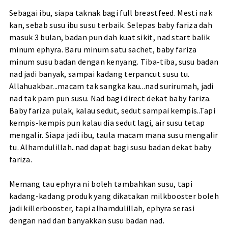
Sebagai ibu, siapa taknak bagi full breastfeed. Mesti nak
kan, sebab susu ibu susu terbaik. Selepas baby fariza dah
masuk 3 bulan, badan pun dah kuat sikit, nad start balik
minum ephyra. Baru minum satu sachet, baby fariza
minum susu badan dengan kenyang. Tiba-tiba, susu badan
nad jadi banyak, sampai kadang terpancut susu tu.
Allahuakbar...macam tak sangka kau...nad surirumah, jadi
nad tak pam pun susu. Nad bagi direct dekat baby fariza.
Baby fariza pulak, kalau sedut, sedut sampai kempis..Tapi
kempis-kempis pun kalau dia sedut lagi, air susu tetap
mengalir. Siapa jadi ibu, taula macam mana susu mengalir
tu. Alhamdulillah..nad dapat bagi susu badan dekat baby
fariza.
Memang tau ephyra ni boleh tambahkan susu, tapi
kadang-kadang produk yang dikatakan milkbooster boleh
jadi killerbooster, tapi alhamdulillah, ephyra serasi
dengan nad dan banyakkan susu badan nad.