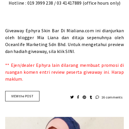
Hotline :
019 3999 238
/ 03 41417889 (office hours only)
Giveaway Ephyra Skin Bar Di Mialiana.com ini dianjurkan
oleh blogger
Mia Liana
dan ditaja sepenuhnya oleh
Oceanlife Marketing Sdn Bhd
. Untuk mengetahui preview
dan hadiah giveaway, sila klik
SINI
.
**
Ejen/dealer Ephyra lain dilarang membuat promosi di
ruangan komen entri review peserta giveaway ini. Harap
maklum.
VIEW the POST
16 comments