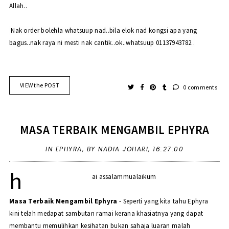
Allah..
Nak order bolehla whatsuup nad..
bila elok n
ad kongsi
apa yang
bagus..
nak raya ni mesti nak cantik..ok..whatsuup 01137943782..
VIEW the POST
0 comments
MASA TERBAIK MENGAMBIL EPHYRA
IN
EPHYRA
,
BY NADIA JOHARI,
16:27:00
h
ai assalammualaikum
Masa Terbaik Mengambil Ephyra
- Seperti yang kita tahu Ephyra
kini telah medapat sambutan ramai kerana khasiatnya yang dapat
membantu memulihkan kesihatan bukan sahaja luaran malah