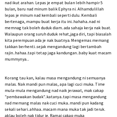
nad ikut arahan. Lepas je empat bulan lebih hampir 5
bulan, baru nad minum balik Ephyra ni. Alhamdulillah
lepas je minum nad kembali seperti dulu. Kembali
bertenaga, mampu buat kerja itu ini..hahaha..nad ni
memnag tak boleh duduk diam..ada sahaja kerja nak buat.
Walaupun orang suruh duduk rehat,jaga diri, tapi biasalah
kita perempuan ada je nak buatnya. Mengemas memang
takkan berhenti..sejak mengandung lagi bertambah
rajin..hahaa..tapi tetap jaga kandungan..baby kuat macam
mummynya...
Korang tau kan, kalau masa mengandung ni semuanya
malas. Nak mandi pun malas, apa lagi cuci muka. Time
mula-mula mengandung nad naik jerawat, mak cakap
"pembawakan budak"..katanya..tapi masa mengandung
nad memang malas nak cuci muka..mandi pun kadang
sekali sehari..ahhaa..macam mana muka tak jadi teruk.
aklau boleh nak tidur je. Ramai cakap muka