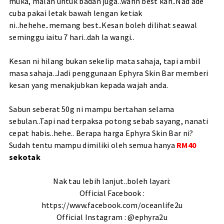
muka, malah untuk badan juga..wahh best kan..Nad ade
cuba pakai letak bawah lengan ketiak
ni..hehehe..memang best..Kesan boleh dilihat seawal
seminggu iaitu 7 hari..dah la wangi..
Kesan ni hilang bukan sekelip mata sahaja, tapi ambil
masa sahaja..Jadi penggunaan Ephyra Skin Bar memberi
kesan yang menakjubkan kepada wajah anda.
Sabun seberat 50g ni mampu bertahan selama
sebulan..Tapi nad terpaksa potong sebab sayang, nanati
cepat habis..hehe.. Berapa harga Ephyra Skin Bar ni?
Sudah tentu mampu dimiliki oleh semua hanya
RM40
sekotak
Nak tau lebih lanjut..boleh layari:
Official Facebook :
https://www.facebook.com/oceanlife2u
Official Instagram :
@ephyra2u