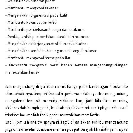
- Wajah tidak kelihatan pucat
- Membantu mengawal tekanan
- Mengelakkan pigmentasi pada kulit
- Membantu kelembapan kulit.
- Membantu pembebasan tenaga dari makanan
- Penting untuk pembentukan darah dan hormon
- Mengelakkan kekejangan otot dan sakit badan
- Mengelakkan sembelit. Senang membuang dan lawas
- Membantu mengawal stress pada ibu
- Membantu mengawal berat badan semasa mengandung dengan
memecahkan lemak
ibu mengandung di galakkan amik hanya pada kandungan 4 bulan ke
atas..
sebab nya..tempoh trimester pertama selalunya ibu mengandung
mengalami tempoh morning sickness kan
, jadi bila fasa morning
sickness dah hampir pulih, barulah digalakkan minum Ephyra. Yela awal
trimister kau mabuk teruk pastu muntah kan membazir..
Jadi.. jom lah kite try ephyra ni..
lagi2 di galakkan tuk ibu mengandung
jugak..
nad sendiri consume memang dapat banyak khasiat nya...
insyaa