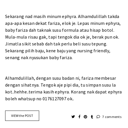
Sekarang nad masih minum ephyra. Alhamdulillah takda
apa-apa kesan dekat fariza, elok je. Lepas minum ephyra,
baby fariza dah taknak susu formula atau hisap botol.
Mula-mula risau gak, tapi tengok dia ok je, berak pun ok.
Jimatla sikit sebab dah tak perlu beli susu tepung.
Sekarang pilih baju, kene baju yang nursing friendly,
senang nak nyusukan baby fariza.
Alhamdulillah, dengan susu badan ni, fariza membesar
dengan sihatnya. Tengok aje pipi dia, tu simpan susu la
kot..hehhe..terima kasih ephyra. Korang nak dapat ephyra
boleh whatsup no 0176127097 ok..
VIEW the POST
7 comments