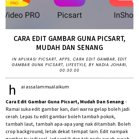
CARA EDIT GAMBAR GUNA PICSART,
MUDAH DAN SENANG
IN
APLIKASI PICSART
,
APPS
,
CARA EDIT GAMBAR
,
EDIT
GAMBAR GUNA PICSART
,
LIFESTYLE
,
BY NADIA JOHARI,
00:30:00
h
ai assalammualaikum
Cara Edit Gambar Guna Picsart, Mudah Dan Senang
-
Ramai suka edit gambar kan, dari warna gelap boleh jadi
cerah. Lepas tu edit gambar boleh tambah pokok,
tambah laut, tambah apa-apa yang nak ditambah. Boleh
crop background, letak dekat tempat lain. Edit nampak
gambar tu jadi real, jad cantik dan tak perlu susah-susah