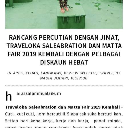
RANCANG PERCUTIAN DENGAN JIMAT,
TRAVELOKA SALEABRATION DAN MATTA
FAIR 2019 KEMBALI DENGAN PELBAGAI
DISKAUN HEBAT
IN
APPS
,
KEDAH
,
LANGKAWI
,
REVIEW WEBSITE
,
TRAVEL
,
BY
NADIA JOHARI,
10:37:00
h
ai assalammualaikum
Traveloka Saleabration dan Matta Fair 2019 Kembali
-
Cuti, cuti cuti, jom bercutiiii. Siapa tak suka bercuti kan..
Setiap hari kena kerja, kerja dan kerja, penat minda,
penat badan, penat segalanya. Anak pulak, penat otak