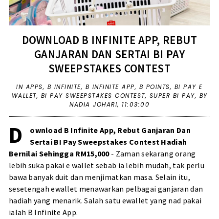
DOWNLOAD B INFINITE APP, REBUT
GANJARAN DAN SERTAI BI PAY
SWEEPSTAKES CONTEST
IN
APPS
,
B INFINITE
,
B INFINITE APP
,
B POINTS
,
BI PAY E
WALLET
,
BI PAY SWEEPSTAKES CONTEST
,
SUPER BI PAY
,
BY
NADIA JOHARI,
11:03:00
D
ownload B Infinite App, Rebut Ganjaran Dan
Sertai BI Pay Sweepstakes Contest Hadiah
Bernilai Sehingga RM15,000
- Zaman sekarang orang
lebih suka pakai e wallet sebab ia lebih mudah, tak perlu
bawa banyak duit dan menjimatkan masa. Selain itu,
sesetengah ewallet menawarkan pelbagai ganjaran dan
hadiah yang menarik. Salah satu ewallet yang nad pakai
ialah B Infinite App.