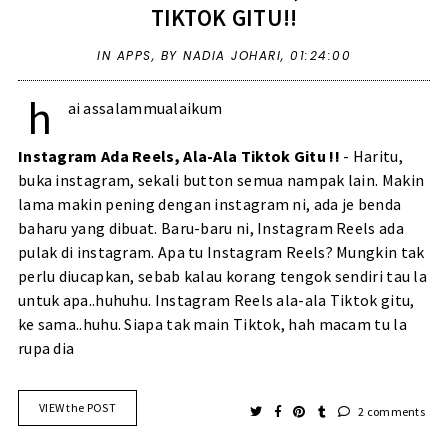
TIKTOK GITU!!
IN
APPS
,
BY NADIA JOHARI,
01:24:00
h
ai assalammualaikum
Instagram Ada Reels, Ala-Ala Tiktok Gitu !!
- Haritu,
buka instagram, sekali button semua nampak lain. Makin
lama makin pening dengan instagram ni, ada je benda
baharu yang dibuat. Baru-baru ni, Instagram Reels ada
pulak di instagram. Apa tu Instagram Reels? Mungkin tak
perlu diucapkan, sebab kalau korang tengok sendiri tau la
untuk apa..huhuhu. Instagram Reels ala-ala Tiktok gitu,
ke sama..huhu. Siapa tak main Tiktok, hah macam tu la
rupa dia
VIEW the POST
2 comments