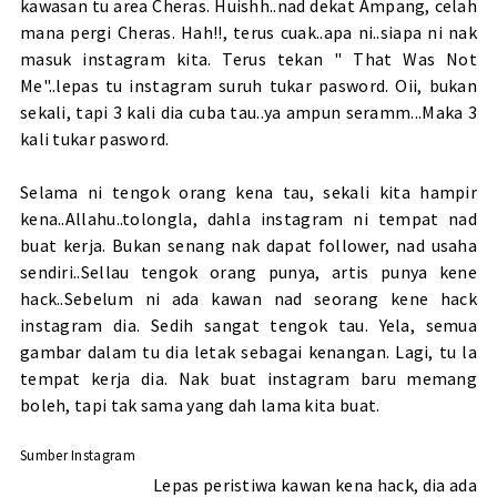
kawasan tu area Cheras. Huishh..nad dekat Ampang, celah
mana pergi Cheras. Hah!!, terus cuak..apa ni..siapa ni nak
masuk instagram kita. Terus tekan " That Was Not
Me"..lepas tu instagram suruh tukar pasword. Oii, bukan
sekali, tapi 3 kali dia cuba tau..ya ampun seramm...Maka 3
kali tukar pasword.
Selama ni tengok orang kena tau, sekali kita hampir
kena..Allahu..tolongla, dahla instagram ni tempat nad
buat kerja. Bukan senang nak dapat follower, nad usaha
sendiri..Sellau tengok orang punya, artis punya kene
hack..Sebelum ni ada kawan nad seorang kene hack
instagram dia. Sedih sangat tengok tau. Yela, semua
gambar dalam tu dia letak sebagai kenangan. Lagi, tu la
tempat kerja dia. Nak buat instagram baru memang
boleh, tapi tak sama yang dah lama kita buat.
Sumber
Instagram
Lepas peristiwa kawan kena hack, dia ada