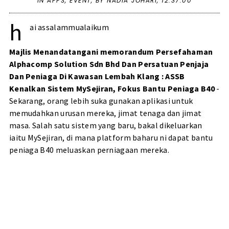
IN
APPS
,
EVENT
,
BY NADIA JOHARI,
12:37:00
h
ai assalammualaikum
Majlis Menandatangani memorandum Persefahaman
Alphacomp Solution Sdn Bhd Dan Persatuan Penjaja
Dan Peniaga Di Kawasan Lembah Klang : ASSB
Kenalkan Sistem MySejiran, Fokus Bantu Peniaga B40
-
Sekarang, orang lebih suka gunakan aplikasi untuk
memudahkan urusan mereka, jimat tenaga dan jimat
masa. Salah satu sistem yang baru, bakal dikeluarkan
iaitu MySejiran, di mana platform baharu ni dapat bantu
peniaga B40 meluaskan perniagaan mereka.