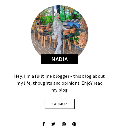
NADIA
Hey, I'm a fulltime blogger - this blog about
my life, thoughts and opinions. EnjoY read
my blog
READ MORE