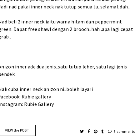
Jadi nad pakai inner neck nak tutup semua tu..selamat dah..
Nad beli 2 inner neck iaitu warna hitam dan peppermint
green. Dapat free shawl dengan 2 brooch..hah..apa lagi cepat
grab..
Anizon inner ade dua jenis..satu tutup leher, satu lagi jenis
pendek.
Nak cuba inner neck anizon ni..boleh layari
Facebook: Rubie gallery
Instagram: Rubie Gallery
VIEW the POST
3 comments