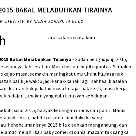
2015 BAKAL MELABUHKAN TIRAINYA
IN
LIFESTYLE
,
BY NADIA JOHARI,
14:51:00
h
ai assalammualaikum
2015 Bakal Melabuhkan Tirainya
- Sudah penghujung 2015,
sekejapnya dah setahun. Masa berlalu begitu pantas. Semakin
sekejap masa, semakin meningkat umur..huhuhu..rasa nak
patah balik je waktu jadi kanak-kanak lagi..hahhaa..biasalah
kan, kitaran hidup, kalau masa belajar nak kerja, masa kerja
nak belajar. Lupakan yang dulu teruskan kehidupan.
Sebut pasal 2015, banyak kenangan manis dan pahit. Manis
jela nad cerita, pahit toksahla..biar daku ke yang
tau..hehehe..manisnya 2015 bila disahkan mengandung, dan
selamat melahirkan baby comel di dunia..macam tak sangka