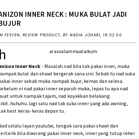
ANIZON INNER NECK : MUKA BULAT JADI
BUJUR
IN
FESYEN
,
REVIEW PRODUCT
,
BY NADIA JOHARI,
18:02:00
h
ai assalammualaikum
Anizon Inner Neck
- Masalah nad bila tak pakai inner, muka
nampak bulat dan shawl bergerak sana sini. Sebab tu nad suka
pakai inner sebab muka nampak bujur, kemas dan selesa.
Sebelum ni nad pakai inner separuh muka, lepas tu apa nad
buat untuk nampak tajam, nad koyakkan belakang
sikit..huhuhu..lagi satu nad tak suka inner yang ada awning,
tak best keras-keras depan tu.
Nad selalu layan youtube, tengok cara pakai shawl dan
tertarik bila diaorang pakai inner neck, inner yang tutup leher