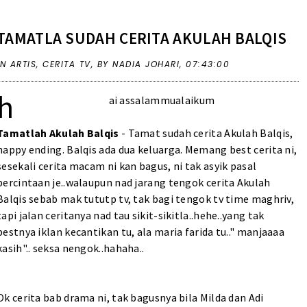
TAMATLA SUDAH CERITA AKULAH BALQIS
IN
ARTIS
,
CERITA TV
,
BY NADIA JOHARI,
07:43:00
h
ai assalammualaikum
Tamatlah Akulah Balqis
- Tamat sudah cerita Akulah Balqis,
happy ending. Balqis ada dua keluarga. Memang best cerita ni,
sesekali cerita macam ni kan bagus, ni tak asyik pasal
percintaan je..walaupun nad jarang tengok cerita Akulah
Balqis sebab mak tututp tv, tak bagi tengok tv time maghriv,
tapi jalan ceritanya nad tau sikit-sikitla..hehe..yang tak
bestnya iklan kecantikan tu, ala maria farida tu.." manjaaaa
kasih".. seksa nengok..hahaha..
Ok cerita bab drama ni, tak bagusnya bila Milda dan Adi