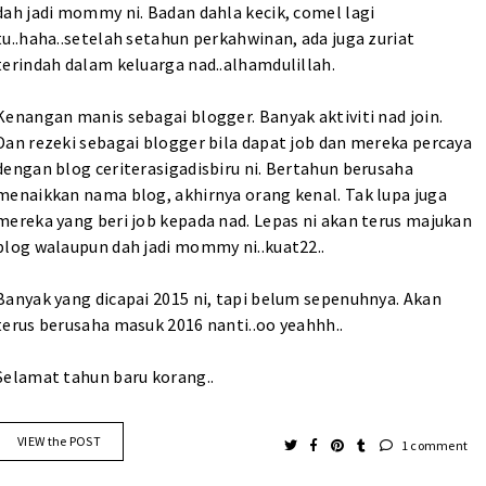
dah jadi mommy ni. Badan dahla kecik, comel lagi
tu..haha..setelah setahun perkahwinan, ada juga zuriat
terindah dalam keluarga nad..alhamdulillah.
Kenangan manis sebagai blogger. Banyak aktiviti nad join.
Dan rezeki sebagai blogger bila dapat job dan mereka percaya
dengan blog ceriterasigadisbiru ni. Bertahun berusaha
menaikkan nama blog, akhirnya orang kenal. Tak lupa juga
mereka yang beri job kepada nad. Lepas ni akan terus majukan
blog walaupun dah jadi mommy ni..kuat22..
Banyak yang dicapai 2015 ni, tapi belum sepenuhnya. Akan
terus berusaha masuk 2016 nanti..oo yeahhh..
Selamat tahun baru korang..
VIEW the POST
1 comment