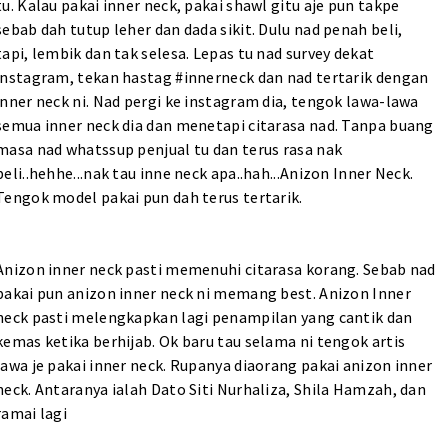
tu. Kalau pakai inner neck, pakai shawl gitu aje pun takpe
sebab dah tutup leher dan dada sikit. Dulu nad penah beli,
tapi, lembik dan tak selesa. Lepas tu nad survey dekat
instagram, tekan hastag #innerneck dan nad tertarik dengan
inner neck ni. Nad pergi ke instagram dia, tengok lawa-lawa
semua inner neck dia dan menetapi citarasa nad. Tanpa buang
masa nad whatssup penjual tu dan terus rasa nak
beli..hehhe...nak tau inne neck apa..hah...Anizon Inner Neck.
Tengok model pakai pun dah terus tertarik.
Anizon inner neck pasti memenuhi citarasa korang. Sebab nad
pakai pun anizon inner neck ni memang best. Anizon Inner
neck pasti melengkapkan lagi penampilan yang cantik dan
kemas ketika berhijab. Ok baru tau selama ni tengok artis
lawa je pakai inner neck. Rupanya diaorang pakai anizon inner
neck. Antaranya ialah Dato Siti Nurhaliza, Shila Hamzah, dan
ramai lagi