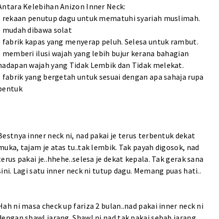
Antara Kelebihan Anizon Inner Neck:
- rekaan penutup dagu untuk mematuhi syariah muslimah.
- mudah dibawa solat
- fabrik kapas yang menyerap peluh. Selesa untuk rambut.
- memberi ilusi wajah yang lebih bujur kerana bahagian
hadapan wajah yang Tidak Lembik dan Tidak melekat.
- fabrik yang bergetah untuk sesuai dengan apa sahaja rupa
bentuk
Bestnya inner neck ni, nad pakai je terus terbentuk dekat
muka, tajam je atas tu..tak lembik. Tak payah digosok, nad
terus pakai je..hhehe..selesa je dekat kepala. Tak gerak sana
sini. Lagi satu inner neck ni tutup dagu. Memang puas hati..
Hah ni masa check up fariza 2 bulan..nad pakai inner neck ni
dengan shawl jarang. Shawl ni nad tak pakai sebab jarang.