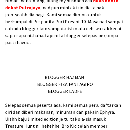
rumah..haha. Alang-alang my husband ada
buka booth
dekat Putrajaya
, nad pun mintak izin dia la nak
join..yeahh dia bagi..Kami semua diminta untuk
berkumpul di Puspanita Puri Presint 10. Masa nad sampai
dah ada blogger lain sampai..uish malu deh..wa tak kenai
sapa-sapa ni..haha..tapi ni la blogger selepas berjumpa
pasti havoc..
BLOGGER HAZMAN
BLOGGER FIZA FANTAGIRO
BLOGGER LADFE
Selepas semua peserta ada, kami semua perlu daftarkan
diri dan diberi makanan, minuman dan pakain Ephyra.
Uishh baju limited edition je tu..tak sia-sia masuk
Treasure Hunt ni..hehehhe..Bro Kid telah memberi