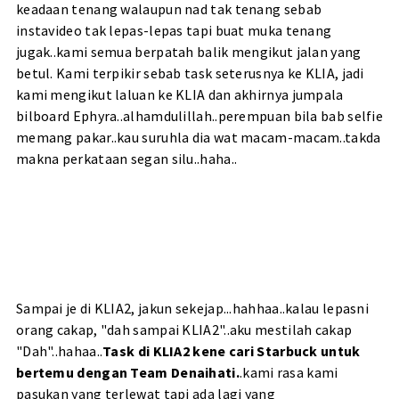
keadaan tenang walaupun nad tak tenang sebab
instavideo tak lepas-lepas tapi buat muka tenang
jugak..kami semua berpatah balik mengikut jalan yang
betul. Kami terpikir sebab task seterusnya ke KLIA, jadi
kami mengikut laluan ke KLIA dan akhirnya jumpala
bilboard Ephyra..alhamdulillah..perempuan bila bab selfie
memang pakar..kau suruhla dia wat macam-macam..takda
makna perkataan segan silu..haha..
Sampai je di KLIA2, jakun sekejap...hahhaa..kalau lepasni
orang cakap, "dah sampai KLIA2"..aku mestilah cakap
"Dah"..hahaa..
Task di KLIA2 kene cari Starbuck untuk
bertemu dengan Team Denaihati.
.kami rasa kami
pasukan yang terlewat tapi ada lagi yang