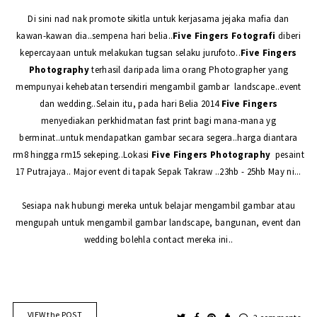
Di sini nad nak promote sikitla untuk kerjasama jejaka mafia dan
kawan-kawan dia..sempena hari belia..
Five Fingers Fotografi
diberi
kepercayaan untuk melakukan tugsan selaku jurufoto..
Five Fingers
Photography
terhasil daripada lima orang Photographer yang
mempunyai kehebatan tersendiri mengambil gambar landscape..event
dan wedding..Selain itu, pada hari Belia 2014
Five Fingers
menyediakan perkhidmatan fast print bagi mana-mana yg
berminat..untuk mendapatkan gambar secara segera..harga diantara
rm8 hingga rm15 sekeping..Lokasi
Five Fingers Photography
pesaint
17 Putrajaya.. Major event di tapak Sepak Takraw ..23hb - 25hb May ni...
Sesiapa nak hubungi mereka untuk belajar mengambil gambar atau
mengupah untuk mengambil gambar landscape, bangunan, event dan
wedding bolehla contact mereka ini..
VIEW the POST