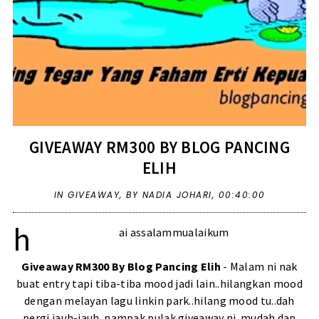
GIVEAWAY RM300 BY BLOG PANCING
ELIH
IN
GIVEAWAY
,
BY NADIA JOHARI,
00:40:00
h
ai assalammualaikum
Giveaway RM300 By Blog Pancing Elih
- Malam ni nak
buat entry tapi tiba-tiba mood jadi lain..hilangkan mood
dengan melayan lagu linkin park..hilang mood tu..dah
pergi jauh-jauh..nampak pulak giveaway ni..mudah dan