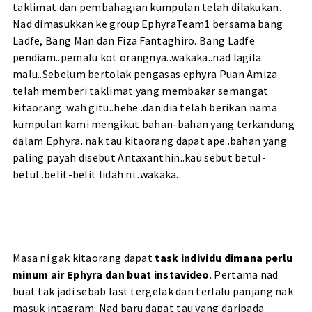
taklimat dan pembahagian kumpulan telah dilakukan.
Nad dimasukkan ke group EphyraTeam1 bersama bang
Ladfe, Bang Man dan Fiza Fantaghiro..Bang Ladfe
pendiam..pemalu kot orangnya..wakaka..nad lagila
malu..Sebelum bertolak pengasas ephyra Puan Amiza
telah memberi taklimat yang membakar semangat
kitaorang..wah gitu..hehe..dan dia telah berikan nama
kumpulan kami mengikut bahan-bahan yang terkandung
dalam Ephyra..nak tau kitaorang dapat ape..bahan yang
paling payah disebut Antaxanthin..kau sebut betul-
betul..belit-belit lidah ni..wakaka..
Masa ni gak kitaorang dapat
task individu dimana perlu
minum air Ephyra dan buat instavideo
.
Pertama nad
buat tak jadi sebab last tergelak dan terlalu panjang nak
masuk intagram. Nad baru dapat tau yang daripada