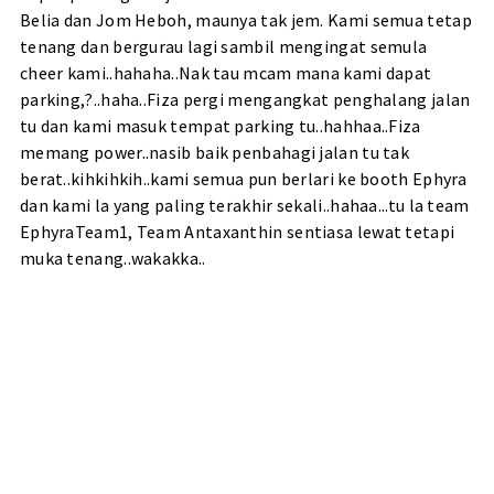
Belia dan Jom Heboh, maunya tak jem. Kami semua tetap
tenang dan bergurau lagi sambil mengingat semula
cheer kami..hahaha..Nak tau mcam mana kami dapat
parking,?..haha..Fiza pergi mengangkat penghalang jalan
tu dan kami masuk tempat parking tu..hahhaa..Fiza
memang power..nasib baik penbahagi jalan tu tak
berat..kihkihkih..kami semua pun berlari ke booth Ephyra
dan kami la yang paling terakhir sekali..hahaa...tu la team
EphyraTeam1, Team Antaxanthin sentiasa lewat tetapi
muka tenang..wakakka..