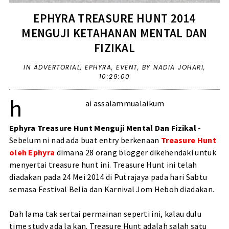
EPHYRA TREASURE HUNT 2014
MENGUJI KETAHANAN MENTAL DAN
FIZIKAL
IN
ADVERTORIAL
,
EPHYRA
,
EVENT
,
BY NADIA JOHARI,
10:29:00
h
ai assalammualaikum
Ephyra Treasure Hunt Menguji Mental Dan Fizikal
-
Sebelum ni nad ada buat entry berkenaan
Treasure Hunt
oleh Ephyra
dimana 28 orang blogger dikehendaki untuk
menyertai treasure hunt ini. Treasure Hunt ini telah
diadakan pada 24 Mei 2014 di Putrajaya pada hari Sabtu
semasa Festival Belia dan Karnival Jom Heboh diadakan.
Dah lama tak sertai permainan seperti ini, kalau dulu
time study ada la kan.
Treasure Hunt
adalah
salah satu