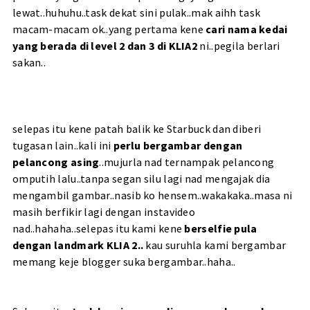
lewat..huhuhu..task dekat sini pulak..mak aihh task
macam-macam ok..yang pertama kene
cari nama kedai
yang berada di level 2 dan 3 di KLIA2
ni..pegila berlari
sakan..
selepas itu kene patah balik ke Starbuck dan diberi
tugasan lain..kali ini
perlu bergambar dengan
pelancong asing
..mujurla nad ternampak pelancong
omputih lalu..tanpa segan silu lagi nad mengajak dia
mengambil gambar..nasib ko hensem..wakakaka..masa ni
masih berfikir lagi dengan instavideo
nad..hahaha..
selepas itu kami kene
berselfie pula
dengan landmark KLIA 2..
kau suruhla kami bergambar
memang keje blogger suka bergambar..haha..