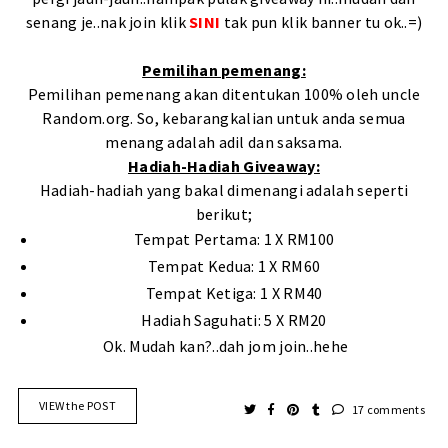
senang je..nak join klik
SINI
tak pun klik banner tu ok..=)
Pemilihan pemenang:
Pemilihan pemenang akan ditentukan 100% oleh uncle
Random.org. So, kebarangkalian untuk anda semua
menang adalah adil dan saksama.
Hadiah-Hadiah Giveaway:
Hadiah-hadiah yang bakal dimenangi adalah seperti
berikut;
Tempat Pertama: 1 X RM100
Tempat Kedua: 1 X RM60
Tempat Ketiga: 1 X RM40
Hadiah Saguhati: 5 X RM20
Ok. Mudah kan?..dah jom join..hehe
VIEW the POST
17 comments