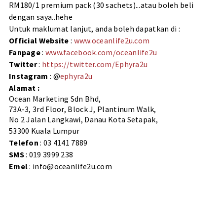
RM180/1 premium pack (30 sachets)...atau boleh beli
dengan saya..hehe
Untuk maklumat lanjut, anda boleh dapatkan di :
Official Website
:
www.oceanlife2u.com
Fanpage
:
www.facebook.com/oceanlife2u
Twitter
:
https://twitter.com/Ephyra2u
Instagram
: @
ephyra2u
Alamat :
Ocean Marketing Sdn Bhd,
73A-3, 3rd Floor, Block J, Plantinum Walk,
No 2 Jalan Langkawi, Danau Kota Setapak,
53300 Kuala Lumpur
Telefon
:
03 4141 7889
SMS
:
019 3999 238
Emel
: info@oceanlife2u.com