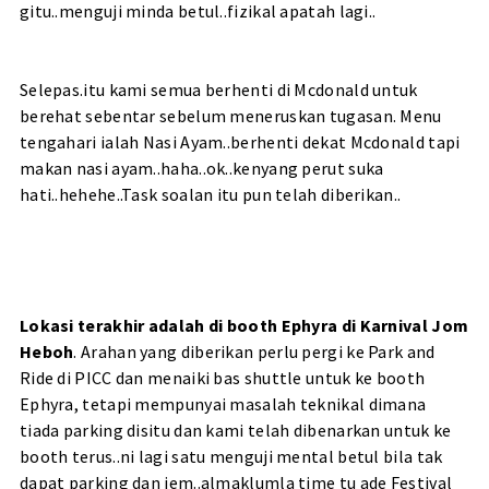
gitu..menguji minda betul..fizikal apatah lagi..
Selepas.itu kami semua berhenti di Mcdonald untuk
berehat sebentar sebelum meneruskan tugasan. Menu
tengahari ialah Nasi Ayam..berhenti dekat Mcdonald tapi
makan nasi ayam..haha..ok..kenyang perut suka
hati..hehehe..Task soalan itu pun telah diberikan..
Lokasi terakhir adalah di booth Ephyra di Karnival Jom
Heboh
. Arahan yang diberikan perlu pergi ke Park and
Ride di PICC dan menaiki bas shuttle untuk ke booth
Ephyra, tetapi mempunyai masalah teknikal dimana
tiada parking disitu dan kami telah dibenarkan untuk ke
booth terus..ni lagi satu menguji mental betul bila tak
dapat parking dan jem..almaklumla time tu ade Festival