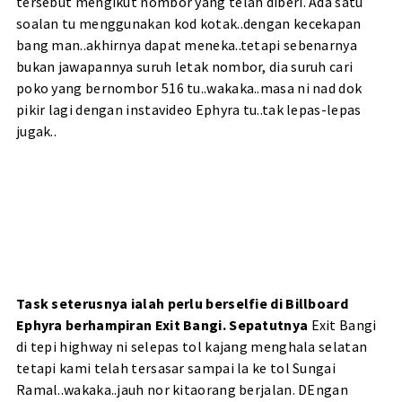
tersebut mengikut nombor yang telah diberi. Ada satu
soalan tu menggunakan kod kotak..dengan kecekapan
bang man..akhirnya dapat meneka..tetapi sebenarnya
bukan jawapannya suruh letak nombor, dia suruh cari
poko yang bernombor 516 tu..wakaka..masa ni nad dok
pikir lagi dengan instavideo Ephyra tu..tak lepas-lepas
jugak..
Task seterusnya ialah perlu berselfie di Billboard
Ephyra berhampiran Exit Bangi. Sepatutnya
Exit Bangi
di tepi highway ni selepas tol kajang menghala selatan
tetapi kami telah tersasar sampai la ke tol Sungai
Ramal..wakaka..jauh nor kitaorang berjalan. DEngan