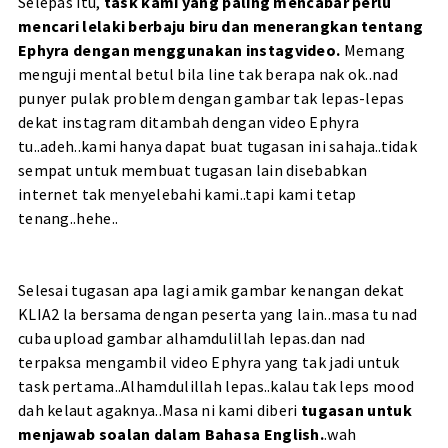
Selepas itu,
task kami yang paling mencabar perlu
mencari lelaki berbaju biru dan menerangkan tentang
Ephyra dengan menggunakan instagvideo.
Memang
menguji mental betul bila line tak berapa nak ok..nad
punyer pulak problem dengan gambar tak lepas-lepas
dekat instagram ditambah dengan video Ephyra
tu..adeh..kami hanya dapat buat tugasan ini sahaja..tidak
sempat untuk membuat tugasan lain disebabkan
internet tak menyelebahi kami..tapi kami tetap
tenang..hehe..
Selesai tugasan apa lagi amik gambar kenangan dekat
KLIA2 la bersama dengan peserta yang lain..masa tu nad
cuba upload gambar alhamdulillah lepas.dan nad
terpaksa mengambil video Ephyra yang tak jadi untuk
task pertama..Alhamdulillah lepas..kalau tak leps mood
dah kelaut agaknya..Masa ni kami diberi
tugasan untuk
menjawab soalan dalam Bahasa English.
.wah