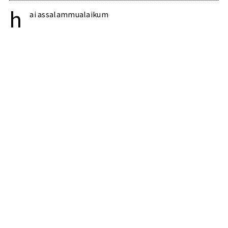
h
ai assalammualaikum