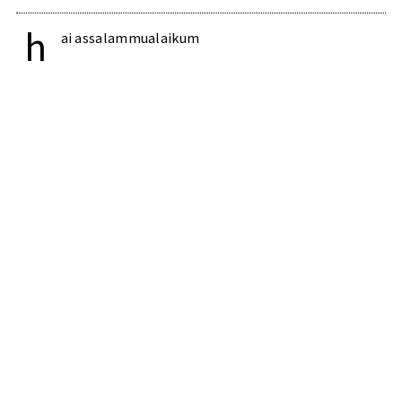
h
ai assalammualaikum